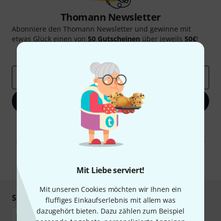
Thomann Newsletter
Abonniere den Thomann Newsletter und gewinne mit
etwas Glück einen von
50 Gutscheinen
über jeweils
50€
!
Inspirierende Beiträge
Deals
Thomann Insights
E-Mail-Adresse
*
Jetzt anmelden
Mit Klick auf „Jetzt anmelden“ stimmen Sie dem Erhalt von E-Mail-
Werbung und einer Messung des E-Mail-Nutzungsverhaltens zu. Die
Abmeldung ist jederzeit möglich. Weitere Informationen finden Sie in
unseren
Datenschutzhinweisen
.
* Pflichtfeld
Mit Liebe serviert!
Mit unseren Cookies möchten wir Ihnen ein
Sicher einkaufen & bezahlen
fluffiges Einkaufserlebnis mit allem was
dazugehört bieten. Dazu zählen zum Beispiel