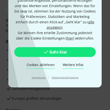
passende Angebote, personalisierte Anzeigen
und das Merken von Einstellungen. Wenn das für
Sie okay ist, stimmen Sie der Nutzung von Cookies
für Präferenzen, Statistiken und Marketing
Bezahlen Sie vertraulich und sicher per Nachnahme,
einfach durch einen Klick auf „Geht klar“ zu (
alle
Vorkasse, PayPal, Amazon Pay,
Klarna Sofort bezahlen
,
anzeigen
).
Klarna Ratenzahlung
oder Kreditkarte.
Sie können Ihre erteilte Zustimmung jederzeit
über die Cookie-Einstellungen (
hier
) widerrufen.
Ihre Vorteile
3 Jahre Thomann Garantie
Geht klar
30 Tage Money-Back-Garantie
Cookies ablehnen
Weitere Infos
Reparaturservice
·
Impressum
Datenschutzhinweise
Beratung durch Fachexperten
Zufriedenheitsgarantie
Europas größtes Versandlager