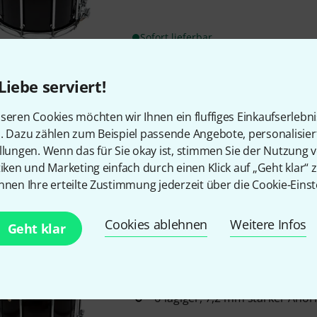
Sofort lieferbar
Liebe serviert!
Tama
CWN1414MF-GBW Starph
Größe: 14" x 14"
seren Cookies möchten wir Ihnen ein fluffiges Einkaufserlebn
Starphonic Walnut Bravura Mo
n. Dazu zählen zum Beispiel passende Angebote, personalisie
6 mm starker, 6-lagiger Walnu
llungen. Wenn das für Sie okay ist, stimmen Sie der Nutzung 
tiken und Marketing einfach durch einen Klick auf „Geht klar“ z
nnen Ihre erteilte Zustimmung jederzeit über die Cookie-Einst
Auf Anfrage
Cookies ablehnen
Weitere Infos
Geht klar
Pearl
PHF-1616/C #101
Größe: 16" x 16"
Philharmonic Serie
6-lagiger, 7,2 mm starker Ahor