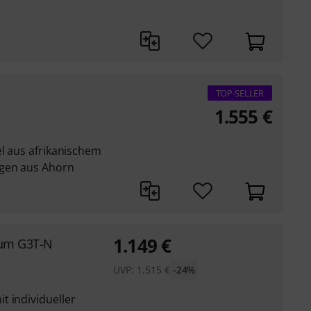
TOP-SELLER
1.555
€
el aus afrikanischem
gen aus Ahorn
1.149
€
rum G3T-N
UVP:
1.515
€
-24%
t individueller