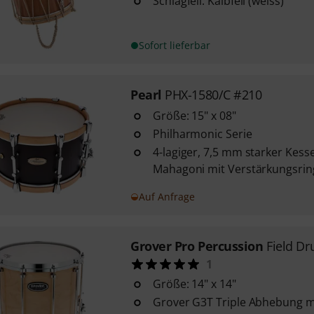
Schlagfell: Kalbfell (weiss)
Sofort lieferbar
Pearl
PHX-1580/C #210
Größe: 15" x 08"
Philharmonic Serie
4-lagiger, 7,5 mm starker Kess
Mahagoni mit Verstärkungsrin
Auf Anfrage
Grover Pro Percussion
Field D
1
Größe: 14" x 14"
Grover G3T Triple Abhebung mi