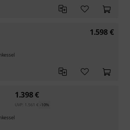
1.598
€
nkessel
1.398
€
UVP:
1.561
€
-10%
nkessel