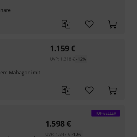
Snare
1.159
€
UVP:
1.318
€
-12%
schem Mahagoni mit
TOP-SELLER
1.598
€
UVP:
1.847
€
-13%