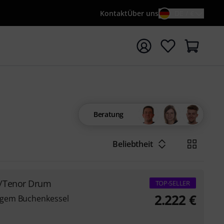
Kontakt
Über uns
DE / €
e mit Suchwort {searchTerm} starten
Beratung
Beliebtheit
/Tenor Drum
TOP-SELLER
2.222
€
igem Buchenkessel