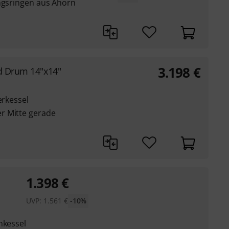
ungsringen aus Ahorn
3.198
€
ld Drum 14"x14"
erkessel
r Mitte gerade
1.398
€
UVP:
1.561
€
-10%
nkessel