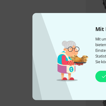
Mit 
Mit un
biete
Einste
Statis
Sie kö