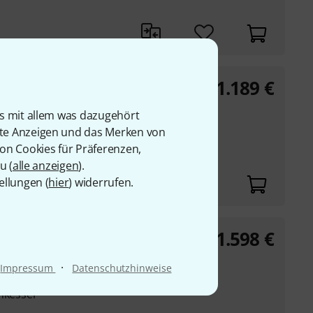
1.189
€
onic
is mit allem was dazugehört
dell
rte Anzeigen und das Merken von
sskessel
von Cookies für Präferenzen,
u (
alle anzeigen
).
ellungen (
hier
) widerrufen.
1.598
€
·
Impressum
Datenschutzhinweise
nkessel