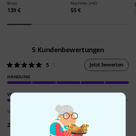
Brass
Machines 3/4G
139 €
55 €
5
Kundenbewertungen
Jetzt bewerten
5
/ 5
HANDLING
VERARBEITUNG
Bewertungsrichtlinien
2
Rezensionen