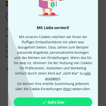
Original zeigen
Stephan
M
Makumbo 31.05.2024
Mit Liebe serviert!
Handling
Verarbeitung
Mit unseren Cookies möchten wir Ihnen ein
fluffiges Einkaufserlebnis mit allem was
Gut gebaute Stimmgeräte mit hervorragender, feiner
dazugehört bieten. Dazu zählen zum Beispiel
Stimmmechanik und dazu noch einem guten Preis. Absolut
passende Angebote, personalisierte Anzeigen
empfehlenswert.
und das Merken von Einstellungen. Wenn das für
Sie okay ist, stimmen Sie der Nutzung von Cookies
für Präferenzen, Statistiken und Marketing
0
0
BEWERTUNG MELDEN
einfach durch einen Klick auf „Geht klar“ zu (
alle
anzeigen
).
Sie können Ihre erteilte Zustimmung jederzeit
Alle Bewertungen lesen
über die Cookie-Einstellungen (
hier
) widerrufen.
Geht klar