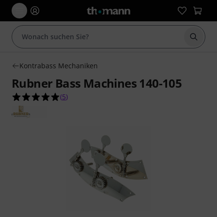
Suche 
Kontrabass Mechaniken
Rubner Bass Machines 140-105
5.0 von 5 Sternen aus 5 Kundenbewertungen
(
5
)