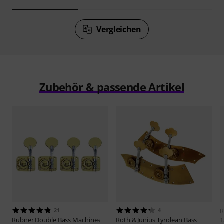
Vergleichen
Zubehör & passende Artikel
21
4
R
Rubner
Double Bass Machines
Roth & Junius
Tyrolean Bass
1