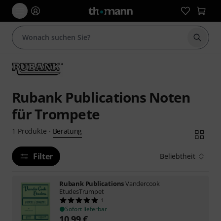
Suche 
Rubank Publications Noten
für Trompete
Beratung
1
Produkte
·
Filter
Beliebtheit
Rubank Publications
Vandercook
EtudesTrumpet
1
Sofort lieferbar
10,99
€