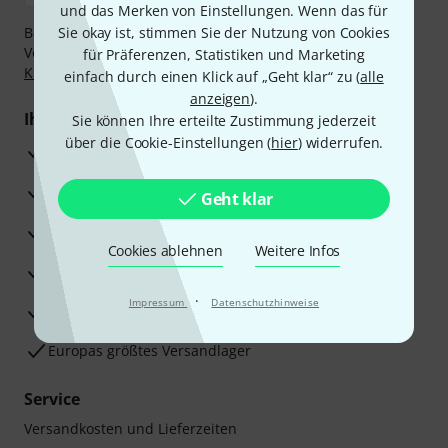
und das Merken von Einstellungen. Wenn das für
Bezahlen Sie vertraulich und sicher per Nachnahme,
Sie okay ist, stimmen Sie der Nutzung von Cookies
Vorkasse, PayPal, Amazon Pay,
Klarna Sofort bezahlen
,
für Präferenzen, Statistiken und Marketing
Klarna Ratenzahlung
oder Kreditkarte.
einfach durch einen Klick auf „Geht klar“ zu (
alle
anzeigen
).
Ihre Vorteile
Sie können Ihre erteilte Zustimmung jederzeit
über die Cookie-Einstellungen (
hier
) widerrufen.
3 Jahre Thomann Garantie
30 Tage Money-Back-Garantie
Geht klar
Reparaturservice
Cookies ablehnen
Weitere Infos
Beratung durch Fachexperten
·
Impressum
Datenschutzhinweise
Zufriedenheitsgarantie
Europas größtes Versandlager
Service
Versandkosten und Lieferzeiten