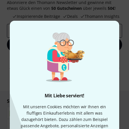
Abonniere den Thomann Newsletter und gewinne mit
etwas Glück einen von
50 Gutscheinen
über jeweils
50€
!
Inspirierende Beiträge
Deals
Thomann Insights
E-Mail-Adresse
*
Jetzt anmelden
Mit Klick auf „Jetzt anmelden“ stimmen Sie dem Erhalt von E-Mail-
Werbung und einer Messung des E-Mail-Nutzungsverhaltens zu. Die
Abmeldung ist jederzeit möglich. Weitere Informationen finden Sie in
unseren
Datenschutzhinweisen
.
* Pflichtfeld
Mit Liebe serviert!
Sicher einkaufen & bezahlen
Mit unseren Cookies möchten wir Ihnen ein
fluffiges Einkaufserlebnis mit allem was
dazugehört bieten. Dazu zählen zum Beispiel
passende Angebote, personalisierte Anzeigen