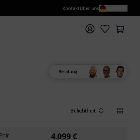
Kontakt
Über uns
DE / €
e mit Suchwort {searchTerm} starten
Beratung
Beliebtheit
4.099
€
Pair