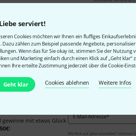
Kostenloser Versand ab 2
Alle Preise inkl. MwSt.
Liebe serviert!
seren Cookies möchten wir Ihnen ein fluffiges Einkaufserlebn
n. Dazu zählen zum Beispiel passende Angebote, personalisie
Gefällt Ihnen, was Sie sehen?
llungen. Wenn das für Sie okay ist, stimmen Sie der Nutzung 
tiken und Marketing einfach durch einen Klick auf „Geht klar“ z
nnen Ihre erteilte Zustimmung jederzeit über die Cookie-Einst
Teilen
Hilfe & Feedback
Cookies ablehnen
Weitere Infos
Geht klar
E-Mail-Adresse
*
 gewinne mit etwas Glück
50€
!
Mit Klick auf „Jetzt anmelden“ stimmen