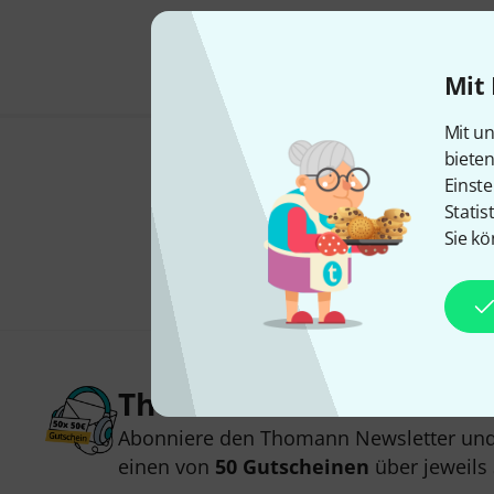
Mit 
Mit un
biete
Einste
Statis
Sie kö
Thomann Newsletter
Abonniere den Thomann Newsletter und
einen von
50 Gutscheinen
über jeweils