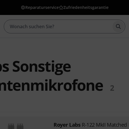
Reparaturservice
Zufriedenheitsgarantie
Such
s Sonstige
ntenmikrofone
2
Royer Labs
R-122 MkII Matched 