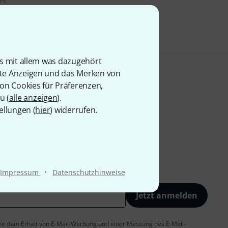
9 €
is mit allem was dazugehört
rte Anzeigen und das Merken von
von Cookies für Präferenzen,
u (
alle anzeigen
).
ellungen (
hier
) widerrufen.
·
Impressum
Datenschutzhinweise
Jetzt anmelden
 Sie dem Erhalt von E-Mail-Werbung und einer Messung des E-Mail-