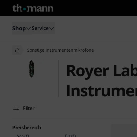
Shop
Service
Sonstige Instrumentenmikrofone
Royer Lab
Instrume
Filter
Preisbereich
Von (€)
Bis (€)