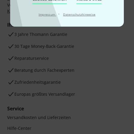
Vorkasse, PayPal, Amazon Pay,
Klarna Sofort bezahlen
,
Klarna Ratenzahlung
oder Kreditkarte.
·
Impressum
Datenschutzhinweise
Ihre Vorteile
3 Jahre Thomann Garantie
30 Tage Money-Back-Garantie
Reparaturservice
Beratung durch Fachexperten
Zufriedenheitsgarantie
Europas größtes Versandlager
Service
Versandkosten und Lieferzeiten
Hilfe-Center