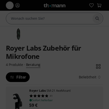
Suche 
Royer Labs Zubehör für
Mikrofone
Beratung
4
Produkte
·
Filter
Beliebtheit
Royer Labs
SM-21 AxeMount
41
Sofort lieferbar
59
€