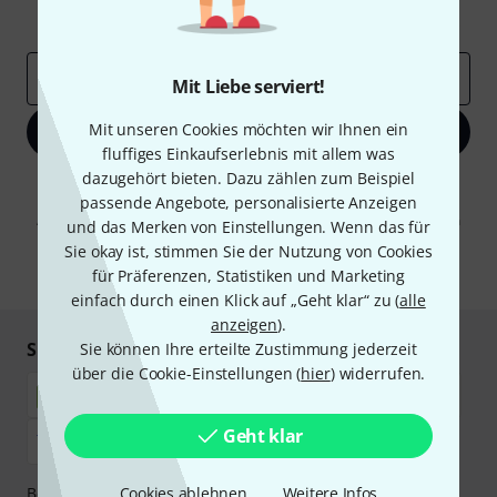
Inspirierende Beiträge
Deals
Thomann Insights
E-Mail-Adresse
*
Mit Liebe serviert!
Mit unseren Cookies möchten wir Ihnen ein
Jetzt anmelden
fluffiges Einkaufserlebnis mit allem was
dazugehört bieten. Dazu zählen zum Beispiel
Mit Klick auf „Jetzt anmelden“ stimmen Sie dem Erhalt von E-Mail-
passende Angebote, personalisierte Anzeigen
Werbung und einer Messung des E-Mail-Nutzungsverhaltens zu. Die
Abmeldung ist jederzeit möglich. Weitere Informationen finden Sie in
und das Merken von Einstellungen. Wenn das für
unseren
Datenschutzhinweisen
.
Sie okay ist, stimmen Sie der Nutzung von Cookies
* Pflichtfeld
für Präferenzen, Statistiken und Marketing
einfach durch einen Klick auf „Geht klar“ zu (
alle
anzeigen
).
Sicher einkaufen & bezahlen
Sie können Ihre erteilte Zustimmung jederzeit
über die Cookie-Einstellungen (
hier
) widerrufen.
Geht klar
Bezahlen Sie vertraulich und sicher per Nachnahme,
Cookies ablehnen
Weitere Infos