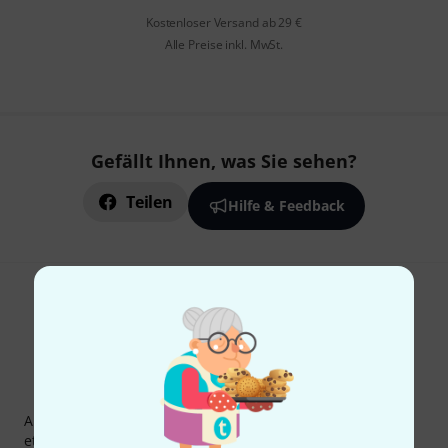
Kostenloser Versand ab 29 €
Alle Preise inkl. MwSt.
Gefällt Ihnen, was Sie sehen?
Teilen
Hilfe & Feedback
Thomann Newsletter
Abonniere den Thomann Newsletter und gewinne mit
etwas Glück einen von
50 Gutscheinen
über jeweils
50€
!