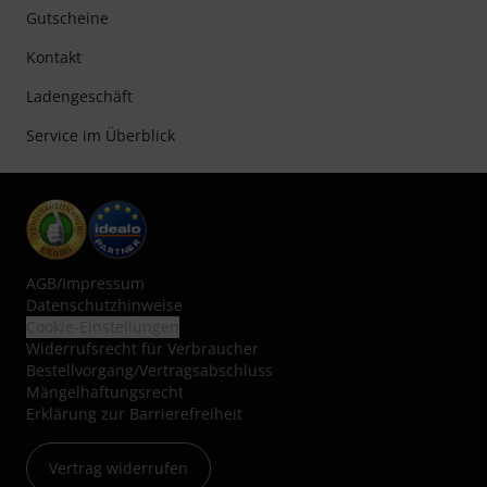
Gutscheine
Kontakt
Ladengeschäft
Service im Überblick
AGB
/
Impressum
Datenschutzhinweise
Cookie-Einstellungen
Widerrufsrecht für Verbraucher
Bestellvorgang/Vertragsabschluss
Mängelhaftungsrecht
Erklärung zur Barrierefreiheit
Vertrag widerrufen