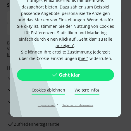
fluffiges Einkaufserlebnis mit allem was
Sicher einkaufen & bezahlen
dazugehört bieten. Dazu zählen zum Beispiel
passende Angebote, personalisierte Anzeigen
und das Merken von Einstellungen. Wenn das für
Sie okay ist, stimmen Sie der Nutzung von Cookies
für Präferenzen, Statistiken und Marketing
einfach durch einen Klick auf „Geht klar“ zu (
alle
Bezahlen Sie vertraulich und sicher per Nachnahme,
anzeigen
).
Vorkasse, PayPal, Amazon Pay,
Klarna Sofort bezahlen
,
Sie können Ihre erteilte Zustimmung jederzeit
Klarna Ratenzahlung
oder Kreditkarte.
über die Cookie-Einstellungen (
hier
) widerrufen.
Ihre Vorteile
Geht klar
3 Jahre Thomann Garantie
30 Tage Money-Back-Garantie
Cookies ablehnen
Weitere Infos
Reparaturservice
·
Impressum
Datenschutzhinweise
Beratung durch Fachexperten
Zufriedenheitsgarantie