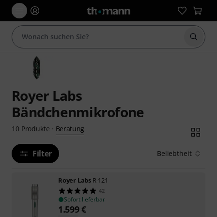
Suche 
Royer Labs
Bändchenmikrofone
Beratung
10
Produkte
·
Filter
Beliebtheit
Royer Labs
R-121
42
Sofort lieferbar
1.599
€