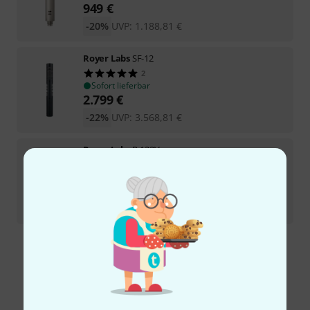
949
€
-20%
UVP:
1.188,81
€
Royer Labs
SF-12
2
Sofort lieferbar
2.799
€
-22%
UVP:
3.568,81
€
Royer Labs
R-122V
2
Auf Anfrage
3.449
€
-19%
UVP:
4.282,81
€
Kostenloser Versand ab 29 €
Alle Preise inkl. MwSt.