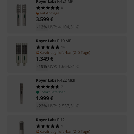
Royer Labs
R-121 MP
8
Auf Anfrage
3.599
€
-12%
UVP:
4.104,31
€
Royer Labs
R-10 MP
14
Kurzfristig lieferbar (2–5 Tage)
1.349
€
-19%
UVP:
1.664,81
€
Royer Labs
R-122 MkII
7
Sofort lieferbar
1.999
€
-22%
UVP:
2.557,31
€
Royer Labs
R-12
1
Kurzfristig lieferbar (2–5 Tage)