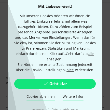
Mit Liebe serviert!
Gefällt Ihnen, was Sie sehen?
Mit unseren Cookies möchten wir Ihnen ein
fluffiges Einkaufserlebnis mit allem was
Teilen
Hilfe & Feedback
dazugehört bieten. Dazu zählen zum Beispiel
passende Angebote, personalisierte Anzeigen
und das Merken von Einstellungen. Wenn das für
Sie okay ist, stimmen Sie der Nutzung von Cookies
für Präferenzen, Statistiken und Marketing
einfach durch einen Klick auf „Geht klar“ zu (
alle
anzeigen
).
Sie können Ihre erteilte Zustimmung jederzeit
über die Cookie-Einstellungen (
hier
) widerrufen.
Thomann Newsletter
Abonniere den Thomann Newsletter und gewinne mit
etwas Glück einen von
50 Gutscheinen
über jeweils
50€
!
Geht klar
Inspirierende Beiträge
Deals
Thomann Insights
Cookies ablehnen
Weitere Infos
E-Mail-Adresse
*
·
Impressum
Datenschutzhinweise