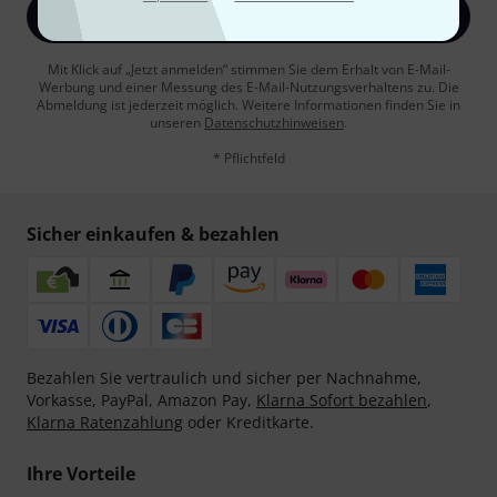
Jetzt anmelden
Mit Klick auf „Jetzt anmelden“ stimmen Sie dem Erhalt von E-Mail-
Werbung und einer Messung des E-Mail-Nutzungsverhaltens zu. Die
Abmeldung ist jederzeit möglich. Weitere Informationen finden Sie in
unseren
Datenschutzhinweisen
.
* Pflichtfeld
Sicher einkaufen & bezahlen
Bezahlen Sie vertraulich und sicher per Nachnahme,
Vorkasse, PayPal, Amazon Pay,
Klarna Sofort bezahlen
,
Klarna Ratenzahlung
oder Kreditkarte.
Ihre Vorteile