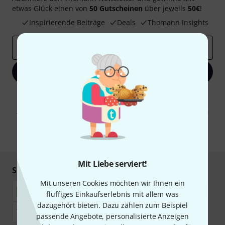
etwas Glück einen von
50 Gutscheinen
über jeweils
50€
!
Inspirierende Beiträge
Deals
Thomann Insights
E-Mail-Adresse
*
Jetzt anmelden
Mit Klick auf „Jetzt anmelden“ stimmen Sie dem Erhalt von E-Mail-
Werbung und einer Messung des E-Mail-Nutzungsverhaltens zu. Die
Abmeldung ist jederzeit möglich. Weitere Informationen finden Sie in
unseren
Datenschutzhinweisen
.
* Pflichtfeld
Mit Liebe serviert!
Sicher einkaufen & bezahlen
Mit unseren Cookies möchten wir Ihnen ein
fluffiges Einkaufserlebnis mit allem was
dazugehört bieten. Dazu zählen zum Beispiel
passende Angebote, personalisierte Anzeigen