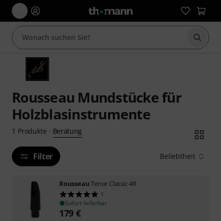
Suche 
Rousseau Mundstücke für
Holzblasinstrumente
Beratung
1
Produkte
·
Filter
Beliebtheit
Rousseau
Tenor Classic 4R
1
Sofort lieferbar
179
€