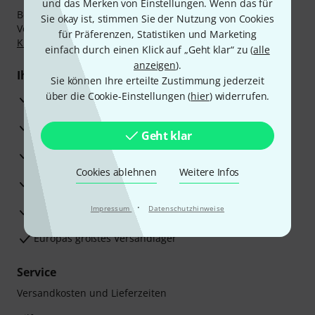
und das Merken von Einstellungen. Wenn das für
Bezahlen Sie vertraulich und sicher per Nachnahme,
Sie okay ist, stimmen Sie der Nutzung von Cookies
Vorkasse, PayPal, Amazon Pay,
Klarna Sofort bezahlen
,
für Präferenzen, Statistiken und Marketing
Klarna Ratenzahlung
oder Kreditkarte.
einfach durch einen Klick auf „Geht klar“ zu (
alle
anzeigen
).
Ihre Vorteile
Sie können Ihre erteilte Zustimmung jederzeit
über die Cookie-Einstellungen (
hier
) widerrufen.
3 Jahre Thomann Garantie
30 Tage Money-Back-Garantie
Geht klar
Reparaturservice
Cookies ablehnen
Weitere Infos
Beratung durch Fachexperten
·
Zufriedenheitsgarantie
Impressum
Datenschutzhinweise
Europas größtes Versandlager
Service
Versandkosten und Lieferzeiten