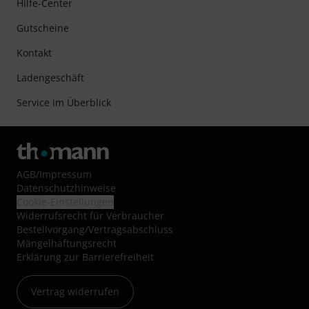
Hilfe-Center
Gutscheine
Kontakt
Ladengeschäft
Service im Überblick
AGB
/
Impressum
Datenschutzhinweise
Cookie-Einstellungen
Widerrufsrecht für Verbraucher
Bestellvorgang/Vertragsabschluss
Mängelhaftungsrecht
Erklärung zur Barrierefreiheit
Vertrag widerrufen