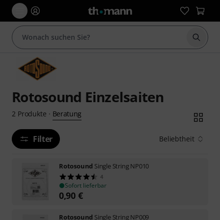
Suche 
Rotosound Einzelsaiten
Beratung
2
Produkte
·
Filter
Beliebtheit
Rotosound
Single String NP010
4
Sofort lieferbar
0,90
€
Rotosound
Single String NP009