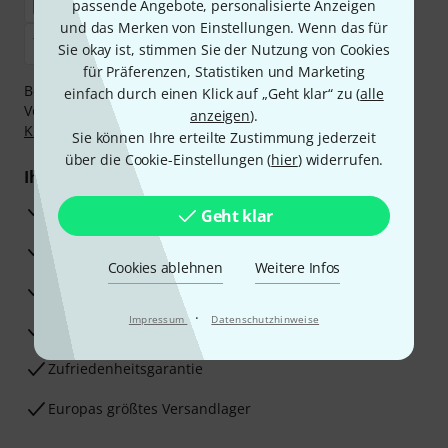
passende Angebote, personalisierte Anzeigen
und das Merken von Einstellungen. Wenn das für
Sie okay ist, stimmen Sie der Nutzung von Cookies
für Präferenzen, Statistiken und Marketing
Bezahlen Sie vertraulich und sicher per Nachnahme,
einfach durch einen Klick auf „Geht klar“ zu (
alle
Vorkasse, PayPal, Amazon Pay,
Klarna Sofort bezahlen
,
anzeigen
).
Klarna Ratenzahlung
oder Kreditkarte.
Sie können Ihre erteilte Zustimmung jederzeit
über die Cookie-Einstellungen (
hier
) widerrufen.
Ihre Vorteile
3 Jahre Thomann Garantie
Geht klar
30 Tage Money-Back-Garantie
Cookies ablehnen
Weitere Infos
Reparaturservice
·
Impressum
Datenschutzhinweise
Beratung durch Fachexperten
Zufriedenheitsgarantie
Europas größtes Versandlager