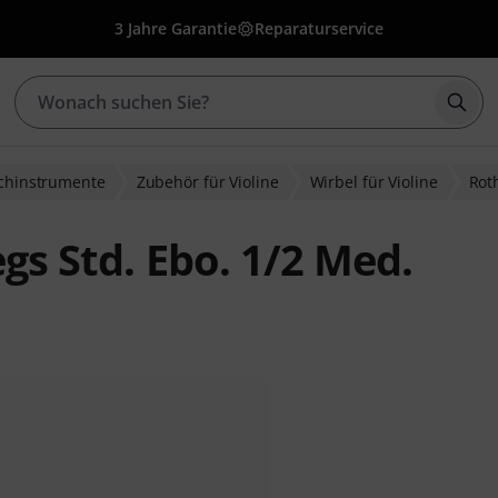
3 Jahre Garantie
Reparaturservice
Such
ichinstrumente
Zubehör für Violine
Wirbel für Violine
Rot
gs Std. Ebo. 1/2 Med.
wertungen