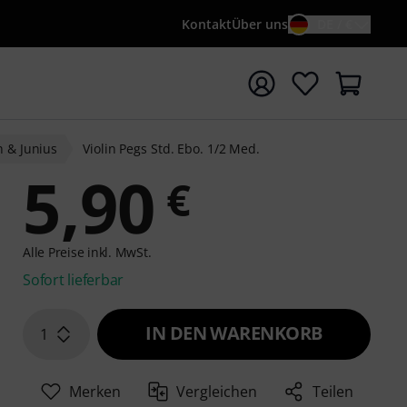
Kontakt
Über uns
DE / €
e mit Suchwort {searchTerm} starten
h & Junius
Violin Pegs Std. Ebo. 1/2 Med.
5,90
€
Alle Preise inkl. MwSt.
Sofort lieferbar
IN DEN WARENKORB
1
Merken
Vergleichen
Teilen