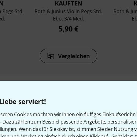
N
KAUFTEN
n Pegs Std.
Roth & Junius Violin Pegs Std.
Roth & Jun
ed.
Ebo. 3/4 Med.
Eb
5,90 €
Vergleichen
Liebe serviert!
Zubehör & passende Artike
seren Cookies möchten wir Ihnen ein fluffiges Einkaufserlebn
n. Dazu zählen zum Beispiel passende Angebote, personalisie
llungen. Wenn das für Sie okay ist, stimmen Sie der Nutzung 
tiken und Marketing einfach durch einen Klick auf „Geht klar“ z