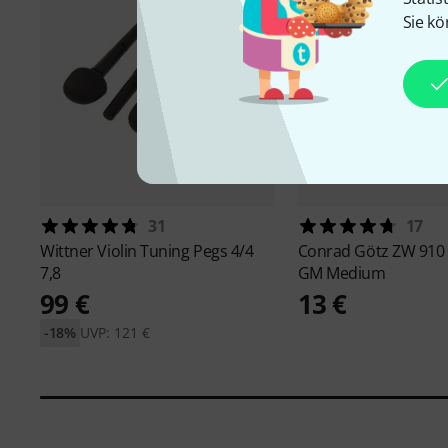
Sie kö
31
17
Wittner
Violin Tuning Pegs 4/4
Conrad Götz
ZW 910 
7,8
GM Medium
99 €
13 €
-18%
UVP: 121 €