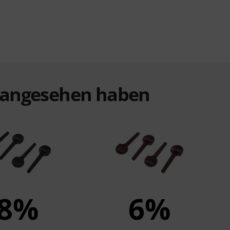
t angesehen haben
8%
6%