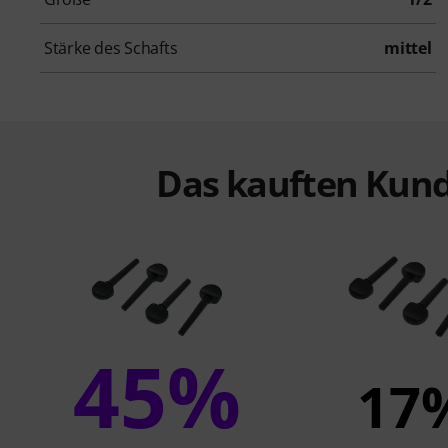
Stärke des Schafts
mittel
Das kauften Kund
45%
17