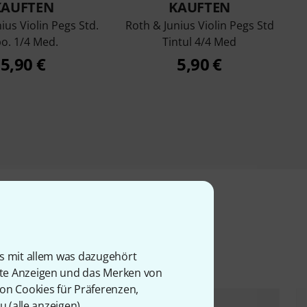
KAUFTEN
KAUFTEN
ius Violin Pegs Std.
Roth & Junius Violin Pegs Std
o. 1/4 Med.
Tintul 4/4 Med
5,90 €
5,90 €
l
is mit allem was dazugehört
rte Anzeigen und das Merken von
von Cookies für Präferenzen,
u (
alle anzeigen
).