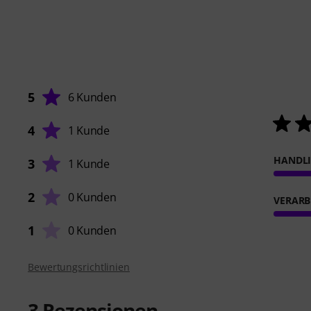
5
6 Kunden
4
1 Kunde
HANDL
3
1 Kunde
2
0 Kunden
VERARB
1
0 Kunden
Bewertungsrichtlinien
3
Rezensionen