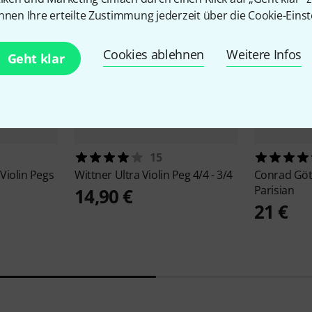
nnen Ihre erteilte Zustimmung jederzeit über die Cookie-Einst
Cookies ablehnen
Weitere Infos
Geht klar
15
Violin Pegs
Wittner
Ultra Violin Peg 4/4 - 3/4
Conrad Gö
Parisian
14,90 €
21 €