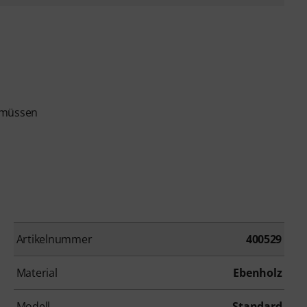
n müssen
Artikelnummer
400529
Material
Ebenholz
Modell
Standard