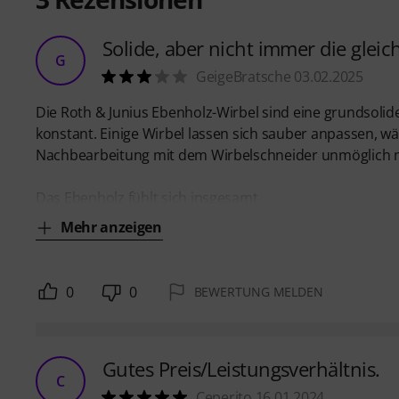
Solide, aber nicht immer die gleic
G
GeigeBratsche 03.02.2025
Die Roth & Junius Ebenholz-Wirbel sind eine grundsolide
konstant. Einige Wirbel lassen sich sauber anpassen, w
Nachbearbeitung mit dem Wirbelschneider unmöglich ma
Das Ebenholz fühlt sich insgesamt
Mehr anzeigen
0
0
BEWERTUNG MELDEN
Gutes Preis/Leistungsverhältnis.
C
Ceperito 16.01.2024