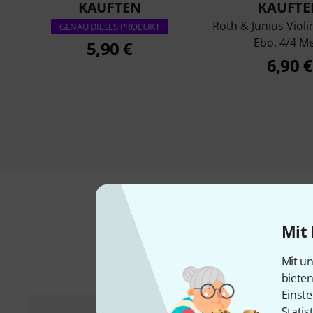
KAUFTEN
KAUFTE
Roth & Junius Violi
GENAU DIESES PRODUKT
Ebo. 4/4 M
5,90 €
6,90 €
Mit 
Mit un
biete
Einste
Statis