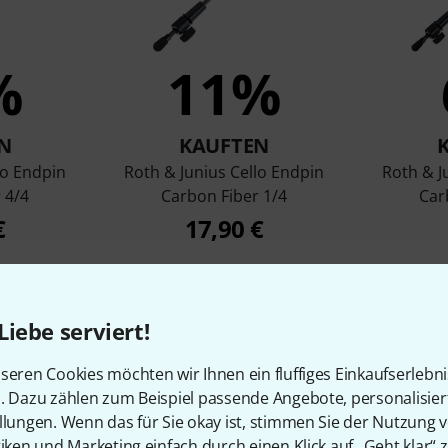
%
11%
N
KAUFTEN
lo Endpin
Roth & Junius Cello Endpin
Roth & J
 4/4
Carbon Fiber 1/4
Car
€
17,90 €
Vergleichen
Liebe serviert!
seren Cookies möchten wir Ihnen ein fluffiges Einkaufserlebn
n. Dazu zählen zum Beispiel passende Angebote, personalisie
llungen. Wenn das für Sie okay ist, stimmen Sie der Nutzung 
tiken und Marketing einfach durch einen Klick auf „Geht klar“ z