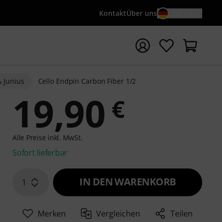
Kontakt
Über uns
DE / €
e mit Suchwort {searchTerm} starten
& Junius
Cello Endpin Carbon Fiber 1/2
19,90
€
Alle Preise inkl. MwSt.
Sofort lieferbar
IN DEN WARENKORB
1
Merken
Vergleichen
Teilen