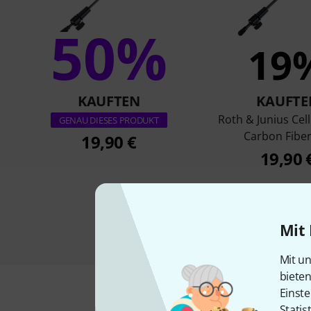
50%
19
KAUFTEN
KAUFTE
Roth & Junius Cel
GENAU DIESES PRODUKT
Carbon Fiber
19,90 €
19,90 
Mit 
Mit un
biete
Einste
Statis