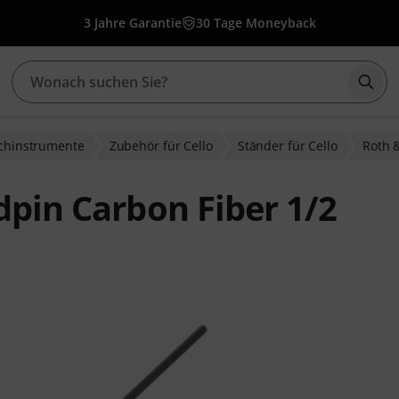
3 Jahre Garantie
30 Tage Moneyback
Such
ichinstrumente
Zubehör für Cello
Ständer für Cello
Roth 
dpin Carbon Fiber 1/2
wertungen