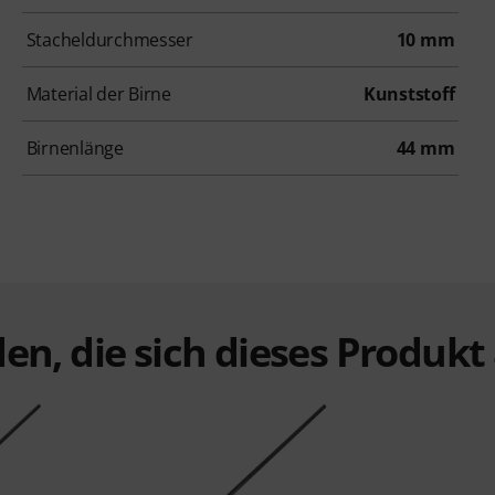
Stacheldurchmesser
10 mm
Material der Birne
Kunststoff
Birnenlänge
44 mm
en, die sich dieses Produk