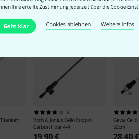
nnen Ihre erteilte Zustimmung jederzeit über die Cookie-Einst
Zubehör & passende Artike
Cookies ablehnen
Weitere Infos
Geht klar
4
 Titanium
Roth & Junius
Cello Endpin
Gewa
Cello
Carbon Fiber 4/4
52cm
19,90 €
28,40 