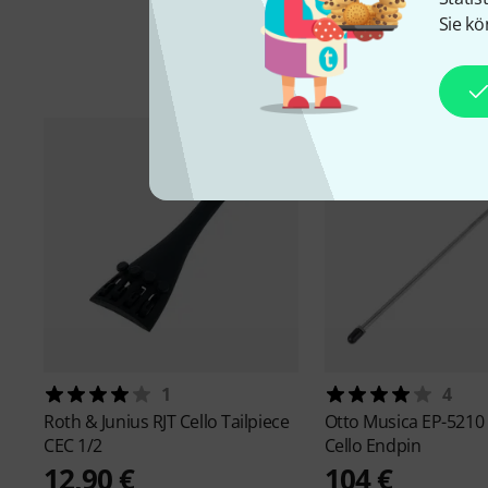
Sie kö
1
4
Roth & Junius
RJT Cello Tailpiece
Otto Musica
EP-5210
CEC 1/2
Cello Endpin
12,90 €
104 €