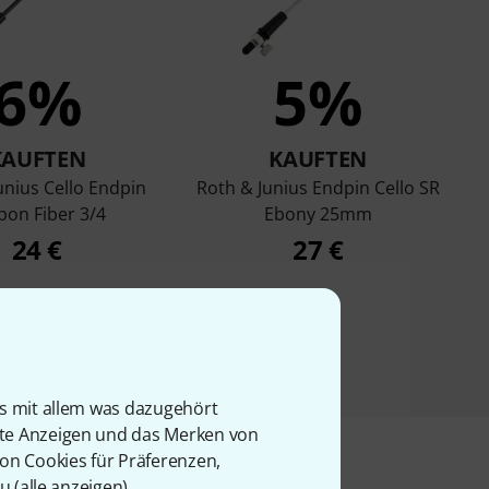
6%
5%
KAUFTEN
KAUFTEN
unius Cello Endpin
Roth & Junius Endpin Cello SR
bon Fiber 3/4
Ebony 25mm
24 €
27 €
is mit allem was dazugehört
rte Anzeigen und das Merken von
von Cookies für Präferenzen,
u (
alle anzeigen
).