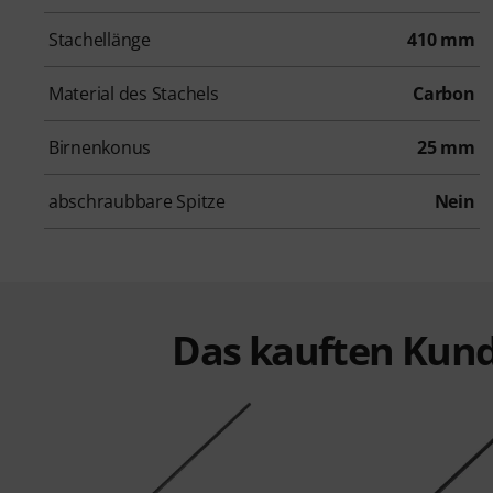
Stachellänge
410 mm
Material des Stachels
Carbon
Birnenkonus
25 mm
abschraubbare Spitze
Nein
Das kauften Kund