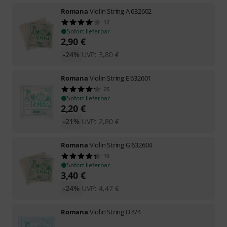
Romana
Violin String A 632602
12
Sofort lieferbar
2,90
€
-24%
UVP:
3,80
€
Romana
Violin String E 632601
25
Sofort lieferbar
2,20
€
-21%
UVP:
2,80
€
Romana
Violin String G 632604
10
Sofort lieferbar
3,40
€
-24%
UVP:
4,47
€
Romana
Violin String D 4/4