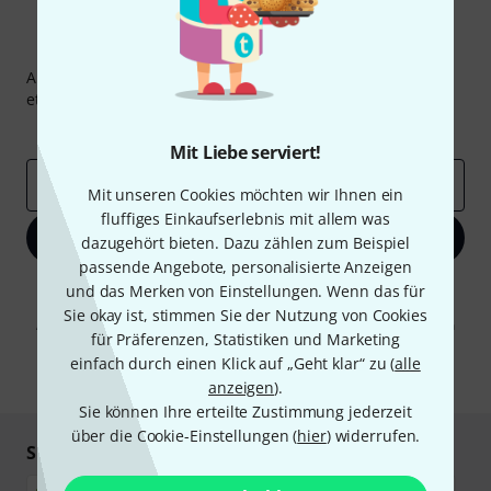
Thomann Newsletter
Abonniere den Thomann Newsletter und gewinne mit
etwas Glück einen von
50 Gutscheinen
über jeweils
50€
!
Inspirierende Beiträge
Deals
Thomann Insights
Mit Liebe serviert!
E-Mail-Adresse
*
Mit unseren Cookies möchten wir Ihnen ein
fluffiges Einkaufserlebnis mit allem was
Jetzt anmelden
dazugehört bieten. Dazu zählen zum Beispiel
passende Angebote, personalisierte Anzeigen
Mit Klick auf „Jetzt anmelden“ stimmen Sie dem Erhalt von E-Mail-
und das Merken von Einstellungen. Wenn das für
Werbung und einer Messung des E-Mail-Nutzungsverhaltens zu. Die
Sie okay ist, stimmen Sie der Nutzung von Cookies
Abmeldung ist jederzeit möglich. Weitere Informationen finden Sie in
für Präferenzen, Statistiken und Marketing
unseren
Datenschutzhinweisen
.
einfach durch einen Klick auf „Geht klar“ zu (
alle
* Pflichtfeld
anzeigen
).
Sie können Ihre erteilte Zustimmung jederzeit
über die Cookie-Einstellungen (
hier
) widerrufen.
Sicher einkaufen & bezahlen