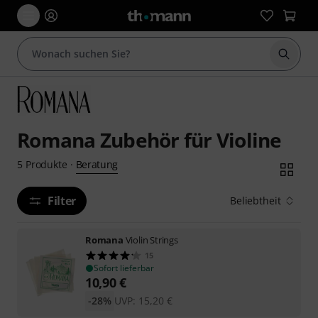
Suche 
Romana Zubehör für Violine
Beratung
5
Produkte
·
Filter
Beliebtheit
Romana
Violin Strings
15
Sofort lieferbar
10,90
€
-28%
UVP:
15,20
€