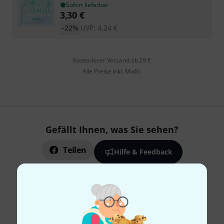
Sofort lieferbar
3,30
€
-22%
UVP:
4,24
€
Kostenloser Versand ab 29 €
Alle Preise inkl. MwSt.
Gefällt Ihnen, was Sie sehen?
Teilen
Hilfe & Feedback