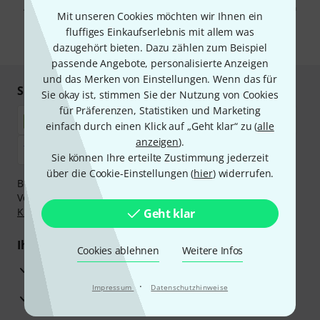
Abmeldung ist jederzeit möglich. Weitere Informationen finden Sie in
Mit unseren Cookies möchten wir Ihnen ein
unseren
Datenschutzhinweisen
.
fluffiges Einkaufserlebnis mit allem was
* Pflichtfeld
dazugehört bieten. Dazu zählen zum Beispiel
passende Angebote, personalisierte Anzeigen
und das Merken von Einstellungen. Wenn das für
Sicher einkaufen & bezahlen
Sie okay ist, stimmen Sie der Nutzung von Cookies
für Präferenzen, Statistiken und Marketing
einfach durch einen Klick auf „Geht klar“ zu (
alle
anzeigen
).
Sie können Ihre erteilte Zustimmung jederzeit
über die Cookie-Einstellungen (
hier
) widerrufen.
Bezahlen Sie vertraulich und sicher per Nachnahme,
Vorkasse, PayPal, Amazon Pay,
Klarna Sofort bezahlen
,
Klarna Ratenzahlung
oder Kreditkarte.
Geht klar
Ihre Vorteile
Cookies ablehnen
Weitere Infos
3 Jahre Thomann Garantie
·
Impressum
Datenschutzhinweise
30 Tage Money-Back-Garantie