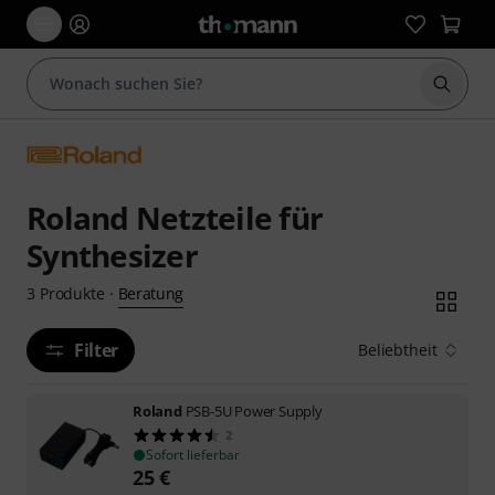
Suche 
Roland Netzteile für
Synthesizer
Beratung
3
Produkte
·
Filter
Beliebtheit
Roland
PSB-5U Power Supply
2
Sofort lieferbar
25
€