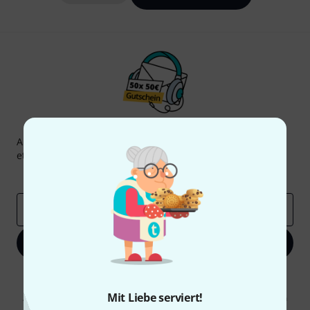
Thomann Newsletter
Abonniere den Thomann Newsletter und gewinne mit
etwas Glück einen von
50 Gutscheinen
über jeweils
50€
!
Inspirierende Beiträge
Deals
Thomann Insights
E-Mail-Adresse
*
Jetzt anmelden
Mit Klick auf „Jetzt anmelden“ stimmen Sie dem Erhalt von E-Mail-
Werbung und einer Messung des E-Mail-Nutzungsverhaltens zu. Die
Mit Liebe serviert!
Abmeldung ist jederzeit möglich. Weitere Informationen finden Sie in
unseren
Datenschutzhinweisen
.