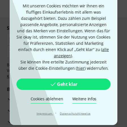
Mit unseren Cookies möchten wir Ihnen ein
* Pflichtfeld
fluffiges Einkaufserlebnis mit allem was
dazugehört bieten. Dazu zählen zum Beispiel
passende Angebote, personalisierte Anzeigen
Sicher einkaufen & bezahlen
und das Merken von Einstellungen. Wenn das für
Sie okay ist, stimmen Sie der Nutzung von Cookies
für Präferenzen, Statistiken und Marketing
einfach durch einen Klick auf „Geht klar“ zu (
alle
anzeigen
).
Sie können Ihre erteilte Zustimmung jederzeit
Bezahlen Sie vertraulich und sicher per Nachnahme,
über die Cookie-Einstellungen (
hier
) widerrufen.
Vorkasse, PayPal, Amazon Pay,
Klarna Sofort bezahlen
,
Klarna Ratenzahlung
oder Kreditkarte.
Geht klar
Ihre Vorteile
3 Jahre Thomann Garantie
Cookies ablehnen
Weitere Infos
30 Tage Money-Back-Garantie
·
Impressum
Datenschutzhinweise
Reparaturservice