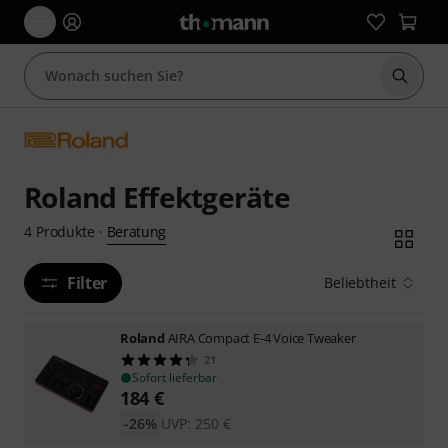
Suche 
Roland Effektgeräte
Beratung
4
Produkte
·
Filter
Beliebtheit
Roland
AIRA Compact E-4 Voice Tweaker
21
Sofort lieferbar
184
€
-26%
UVP:
250
€