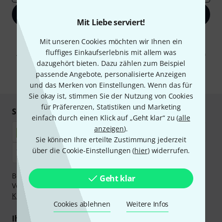
Jetzt anmelden
Mit Liebe serviert!
Mit Klick auf „Jetzt anmelden“ stimmen Sie dem Erhalt von E-Mail-
Mit unseren Cookies möchten wir Ihnen ein
Werbung und einer Messung des E-Mail-Nutzungsverhaltens zu. Die
fluffiges Einkaufserlebnis mit allem was
Abmeldung ist jederzeit möglich. Weitere Informationen finden Sie in
unseren
Datenschutzhinweisen
.
dazugehört bieten. Dazu zählen zum Beispiel
passende Angebote, personalisierte Anzeigen
* Pflichtfeld
und das Merken von Einstellungen. Wenn das für
Sie okay ist, stimmen Sie der Nutzung von Cookies
für Präferenzen, Statistiken und Marketing
Sicher einkaufen & bezahlen
einfach durch einen Klick auf „Geht klar“ zu (
alle
anzeigen
).
Sie können Ihre erteilte Zustimmung jederzeit
über die Cookie-Einstellungen (
hier
) widerrufen.
Bezahlen Sie vertraulich und sicher per Nachnahme,
Geht klar
Vorkasse, PayPal, Amazon Pay,
Klarna Sofort bezahlen
,
Klarna Ratenzahlung
oder Kreditkarte.
Cookies ablehnen
Weitere Infos
Ihre Vorteile