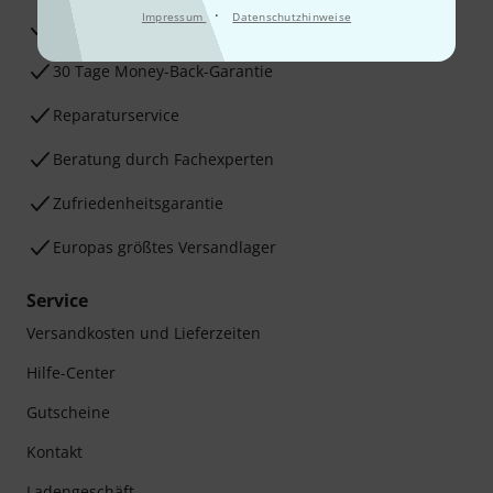
·
Impressum
Datenschutzhinweise
3 Jahre Thomann Garantie
30 Tage Money-Back-Garantie
Reparaturservice
Beratung durch Fachexperten
Zufriedenheitsgarantie
Europas größtes Versandlager
Service
Versandkosten und Lieferzeiten
Hilfe-Center
Gutscheine
Kontakt
Ladengeschäft