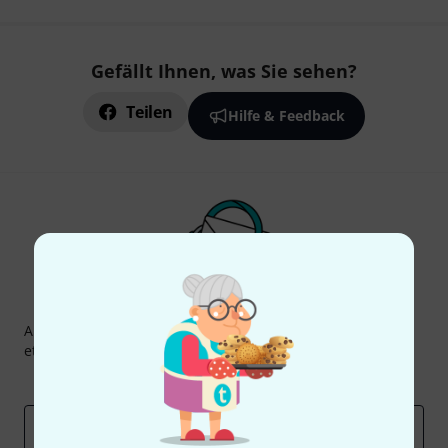
Gefällt Ihnen, was Sie sehen?
Teilen
Hilfe & Feedback
Thomann Newsletter
Abonniere den Thomann Newsletter und gewinne mit
etwas Glück einen von
50 Gutscheinen
über jeweils
50€
!
Inspirierende Beiträge
Deals
Thomann Insights
E-Mail-Adresse
*