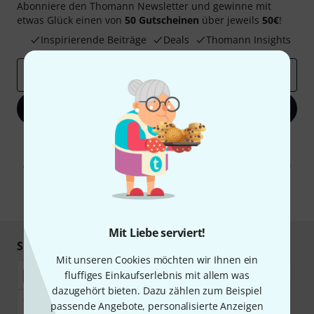
Abonniere den Thomann Newsletter und gewinne mit
etwas Glück einen von
50 Gutscheinen
über jeweils
50€
!
Inspirierende Beiträge
Deals
Thomann Insights
E-Mail-Adresse
*
Jetzt anmelden
Mit Klick auf „Jetzt anmelden“ stimmen Sie dem Erhalt von E-Mail-
Werbung und einer Messung des E-Mail-Nutzungsverhaltens zu. Die
Abmeldung ist jederzeit möglich. Weitere Informationen finden Sie in
unseren
Datenschutzhinweisen
.
* Pflichtfeld
Mit Liebe serviert!
Sicher einkaufen & bezahlen
Mit unseren Cookies möchten wir Ihnen ein
fluffiges Einkaufserlebnis mit allem was
dazugehört bieten. Dazu zählen zum Beispiel
passende Angebote, personalisierte Anzeigen