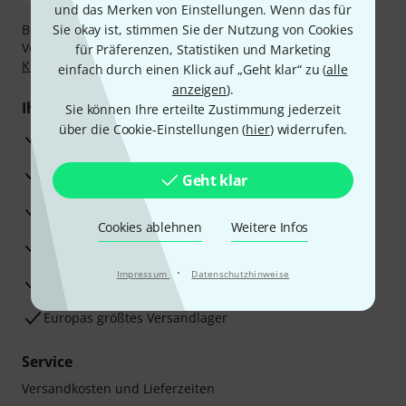
und das Merken von Einstellungen. Wenn das für
Bezahlen Sie vertraulich und sicher per Nachnahme,
Sie okay ist, stimmen Sie der Nutzung von Cookies
Vorkasse, PayPal, Amazon Pay,
Klarna Sofort bezahlen
,
für Präferenzen, Statistiken und Marketing
Klarna Ratenzahlung
oder Kreditkarte.
einfach durch einen Klick auf „Geht klar“ zu (
alle
anzeigen
).
Ihre Vorteile
Sie können Ihre erteilte Zustimmung jederzeit
über die Cookie-Einstellungen (
hier
) widerrufen.
3 Jahre Thomann Garantie
30 Tage Money-Back-Garantie
Geht klar
Reparaturservice
Cookies ablehnen
Weitere Infos
Beratung durch Fachexperten
·
Impressum
Datenschutzhinweise
Zufriedenheitsgarantie
Europas größtes Versandlager
Service
Versandkosten und Lieferzeiten