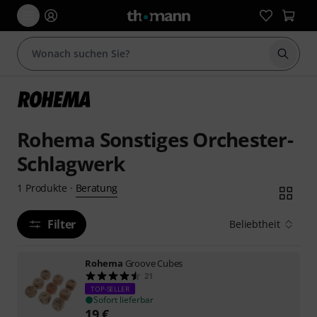
Suche 
Rohema Sonstiges Orchester-
Schlagwerk
Beratung
1
Produkte
·
Filter
Beliebtheit
Rohema
Groove Cubes
21
TOP-SELLER
Sofort lieferbar
19
€