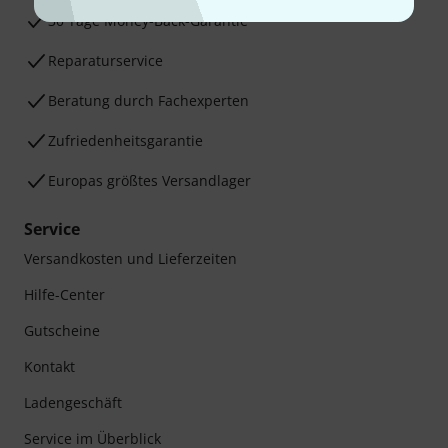
30 Tage Money-Back-Garantie
Reparaturservice
Beratung durch Fachexperten
Zufriedenheitsgarantie
Europas größtes Versandlager
Service
Versandkosten und Lieferzeiten
Hilfe-Center
Gutscheine
Kontakt
Ladengeschäft
Service im Überblick