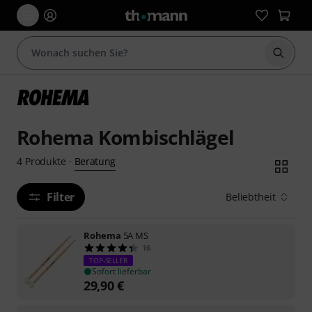
Suche 
Rohema Kombischlägel
Beratung
4
Produkte
·
Filter
Beliebtheit
Rohema
5A MS
16
TOP-SELLER
Sofort lieferbar
29,90
€