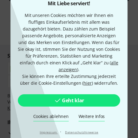
Mit Liebe serviert!
Mit Klick auf „Jetzt anmelden“ stimmen Sie dem Erhalt von E-Mail-
Werbung und einer Messung des E-Mail-Nutzungsverhaltens zu. Die
Mit unseren Cookies möchten wir Ihnen ein
Abmeldung ist jederzeit möglich. Weitere Informationen finden Sie in
fluffiges Einkaufserlebnis mit allem was
unseren
Datenschutzhinweisen
.
dazugehört bieten. Dazu zählen zum Beispiel
* Pflichtfeld
passende Angebote, personalisierte Anzeigen
und das Merken von Einstellungen. Wenn das für
Sie okay ist, stimmen Sie der Nutzung von Cookies
Sicher einkaufen & bezahlen
für Präferenzen, Statistiken und Marketing
einfach durch einen Klick auf „Geht klar“ zu (
alle
anzeigen
).
Sie können Ihre erteilte Zustimmung jederzeit
über die Cookie-Einstellungen (
hier
) widerrufen.
Bezahlen Sie vertraulich und sicher per Nachnahme,
Geht klar
Vorkasse, PayPal, Amazon Pay,
Klarna Sofort bezahlen
,
Klarna Ratenzahlung
oder Kreditkarte.
Cookies ablehnen
Weitere Infos
Ihre Vorteile
·
3 Jahre Thomann Garantie
Impressum
Datenschutzhinweise