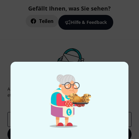
Gefällt Ihnen, was Sie sehen?
Teilen
Hilfe & Feedback
Thomann Newsletter
Abonniere den Thomann Newsletter und gewinne mit
etwas Glück einen von
50 Gutscheinen
über jeweils
50€
!
Inspirierende Beiträge
Deals
Thomann Insights
E-Mail-Adresse
*
Jetzt anmelden