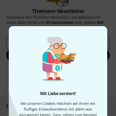
Thomann Newsletter
Abonniere den Thomann Newsletter und gewinne mit
etwas Glück einen von
50 Gutscheinen
über jeweils
50€
!
Inspirierende Beiträge
Deals
Thomann Insights
E-Mail-Adresse
*
Jetzt anmelden
Mit Klick auf „Jetzt anmelden“ stimmen Sie dem Erhalt von E-Mail-
Werbung und einer Messung des E-Mail-Nutzungsverhaltens zu. Die
Abmeldung ist jederzeit möglich. Weitere Informationen finden Sie in
unseren
Datenschutzhinweisen
.
* Pflichtfeld
Mit Liebe serviert!
Mit unseren Cookies möchten wir Ihnen ein
Sicher einkaufen & bezahlen
fluffiges Einkaufserlebnis mit allem was
dazugehört bieten. Dazu zählen zum Beispiel