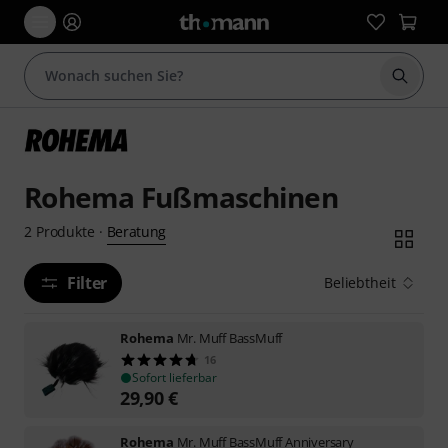
Suche 
Rohema Fußmaschinen
Beratung
2
Produkte
·
Filter
Beliebtheit
Rohema
Mr. Muff BassMuff
16
Sofort lieferbar
29,90
€
Rohema
Mr. Muff BassMuff Anniversary