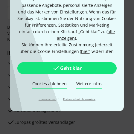
passende Angebote, personalisierte Anzeigen
und das Merken von Einstellungen. Wenn das für
Sie okay ist, stimmen Sie der Nutzung von Cookies
für Präferenzen, Statistiken und Marketing
Bezahlen Sie vertraulich und sicher per Nachnahme,
einfach durch einen Klick auf „Geht klar“ zu (
alle
Vorkasse, PayPal, Amazon Pay,
Klarna Sofort bezahlen
,
anzeigen
).
Klarna Ratenzahlung
oder Kreditkarte.
Sie können Ihre erteilte Zustimmung jederzeit
über die Cookie-Einstellungen (
hier
) widerrufen.
Ihre Vorteile
3 Jahre Thomann Garantie
Geht klar
30 Tage Money-Back-Garantie
Cookies ablehnen
Weitere Infos
Reparaturservice
Beratung durch Fachexperten
·
Impressum
Datenschutzhinweise
Zufriedenheitsgarantie
Europas größtes Versandlager