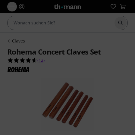
Suche 
Claves
Rohema Concert Claves Set
4.6 von 5 Sternen aus 12 Kundenbewertungen
(
12
)