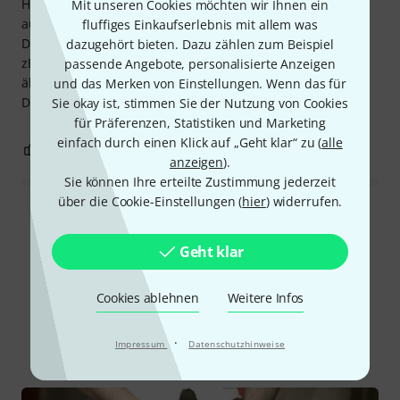
Habe mir vor einem halben Jahr diese Claves gekauft und
Mit unseren Cookies möchten wir Ihnen ein
auch regelmäßig im Studio im Einsatz.
fluffiges Einkaufserlebnis mit allem was
Das Material ist sehr solide und man hat selbst wenn man
dazugehört bieten. Dazu zählen zum Beispiel
zB mit Drumsticks darauf spielt keine Macken oder
passende Angebote, personalisierte Anzeigen
ähnliches im Holz.
und das Merken von Einstellungen. Wenn das für
Der Klang ist auch sehr angenehm.
Sie okay ist, stimmen Sie der Nutzung von Cookies
für Präferenzen, Statistiken und Marketing
einfach durch einen Klick auf „Geht klar“ zu (
alle
0
0
BEWERTUNG MELDEN
anzeigen
).
Sie können Ihre erteilte Zustimmung jederzeit
über die Cookie-Einstellungen (
hier
) widerrufen.
Alle Bewertungen lesen
Geht klar
Schon gewusst?
Cookies ablehnen
Weitere Infos
·
Alle
Ratgeber
Impressum
Datenschutzhinweise