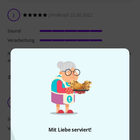
J
Jimsknopf 22.02.2022
Sound
Verarbeitung
Absolut nichts zu beanstanden. Die Stöckchen sehen schick
aus und machen den erwarteten Krach.
1
0
BEWERTUNG MELDEN
Gute Claves
B
Bagheera 14.01.2023
Sound
Verarbeitung
Mit Liebe serviert!