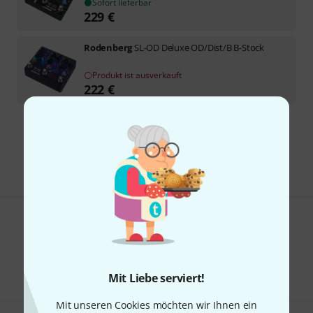
Sofort lieferbar
229
€
Rodenberg
SL-OD Deluxe OD/Dist/B B-Stock
Produkt ist ausverkauft
222
€
Kostenloser Versand ab 29 €
Alle Preise inkl. MwSt.
Gefällt Ihnen, was Sie sehen?
Teilen
Hilfe & Feedback
Mit Liebe serviert!
Mit unseren Cookies möchten wir Ihnen ein