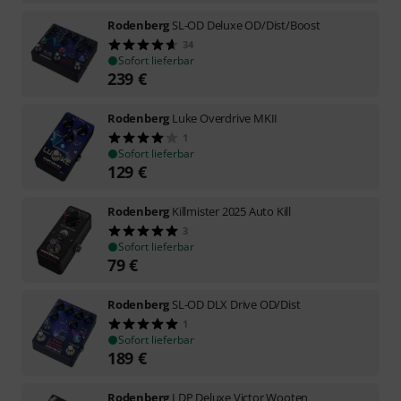
Rodenberg
SL-OD Deluxe OD/Dist/Boost
34
Sofort lieferbar
239
€
Rodenberg
Luke Overdrive MKII
1
Sofort lieferbar
129
€
Rodenberg
Killmister 2025 Auto Kill
3
Sofort lieferbar
79
€
Rodenberg
SL-OD DLX Drive OD/Dist
1
Sofort lieferbar
189
€
Rodenberg
LDP Deluxe Victor Wooten