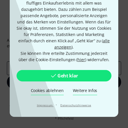
fluffiges Einkaufserlebnis mit allem was
dazugehört bieten. Dazu zählen zum Beispiel
passende Angebote, personalisierte Anzeigen
und das Merken von Einstellungen. Wenn das für
Sie okay ist, stimmen Sie der Nutzung von Cookies
Thomann Newsletter
für Präferenzen, Statistiken und Marketing
Abonniere den Thomann Newsletter und gewinne mit
einfach durch einen Klick auf „Geht klar“ zu (
alle
etwas Glück einen von
50 Gutscheinen
über jeweils
50€
!
anzeigen
).
Sie können Ihre erteilte Zustimmung jederzeit
Inspirierende Beiträge
Deals
Thomann Insights
über die Cookie-Einstellungen (
hier
) widerrufen.
E-Mail-Adresse
*
Geht klar
Jetzt anmelden
Cookies ablehnen
Weitere Infos
Mit Klick auf „Jetzt anmelden“ stimmen Sie dem Erhalt von E-Mail-
Werbung und einer Messung des E-Mail-Nutzungsverhaltens zu. Die
·
Abmeldung ist jederzeit möglich. Weitere Informationen finden Sie in
Impressum
Datenschutzhinweise
unseren
Datenschutzhinweisen
.
* Pflichtfeld