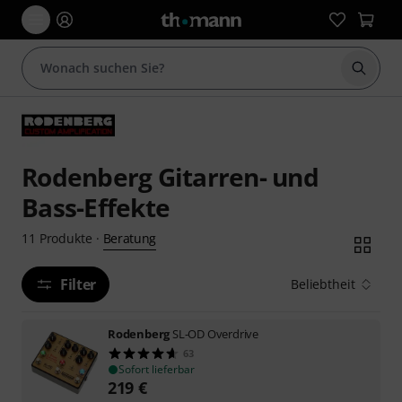
Suche 
Rodenberg Gitarren- und
Bass-Effekte
Beratung
11
Produkte
·
Filter
Beliebtheit
Rodenberg
SL-OD Overdrive
63
Sofort lieferbar
219
€