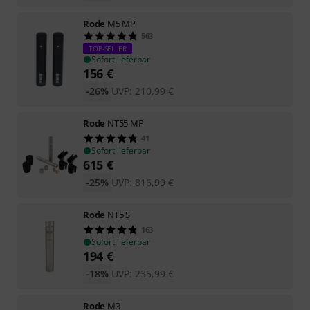
Rode
M5 MP
563
TOP-SELLER
Sofort lieferbar
156
€
-26%
UVP:
210,99
€
Rode
NT55 MP
41
Sofort lieferbar
615
€
-25%
UVP:
816,99
€
Rode
NT5 S
163
Sofort lieferbar
194
€
-18%
UVP:
235,99
€
Rode
M3