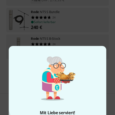
Rode
NT5 S Bundle
24
Sofort lieferbar
240
€
Rode
NT5 S B-Stock
24
Sofort lieferbar
179
€
Kostenloser Versand ab 29 €
Alle Preise inkl. MwSt.
Gefällt Ihnen, was Sie sehen?
Mit Liebe serviert!