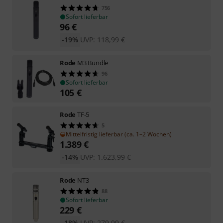
756
Sofort lieferbar
96
€
-19%
UVP:
118,99
€
Rode
M3 Bundle
96
Sofort lieferbar
105
€
Rode
TF-5
5
Mittelfristig lieferbar (ca. 1–2 Wochen)
1.389
€
-14%
UVP:
1.623,99
€
Rode
NT3
88
Sofort lieferbar
229
€
-18%
UVP:
279,99
€