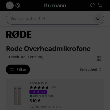
Suche 
Rode Overheadmikrofone
Beratung
10
Produkte
·
Filter
Beliebtheit
Rode
NT5 MP
1064
TOP-SELLER
Sofort lieferbar
310
€
-25%
UVP:
410,99
€