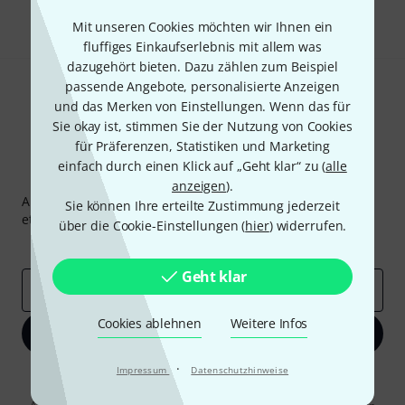
Teilen
Hilfe & Feedback
Mit unseren Cookies möchten wir Ihnen ein
fluffiges Einkaufserlebnis mit allem was
dazugehört bieten. Dazu zählen zum Beispiel
passende Angebote, personalisierte Anzeigen
und das Merken von Einstellungen. Wenn das für
Sie okay ist, stimmen Sie der Nutzung von Cookies
für Präferenzen, Statistiken und Marketing
einfach durch einen Klick auf „Geht klar“ zu (
alle
Thomann Newsletter
anzeigen
).
Abonniere den Thomann Newsletter und gewinne mit
Sie können Ihre erteilte Zustimmung jederzeit
etwas Glück einen von
50 Gutscheinen
über jeweils
50€
!
über die Cookie-Einstellungen (
hier
) widerrufen.
Inspirierende Beiträge
Deals
Thomann Insights
Geht klar
E-Mail-Adresse
*
Cookies ablehnen
Weitere Infos
Jetzt anmelden
·
Impressum
Datenschutzhinweise
Mit Klick auf „Jetzt anmelden“ stimmen Sie dem Erhalt von E-Mail-
Werbung und einer Messung des E-Mail-Nutzungsverhaltens zu. Die