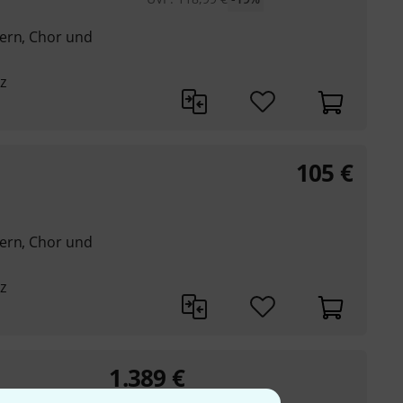
ern, Chor und
z
105
€
ern, Chor und
z
1.389
€