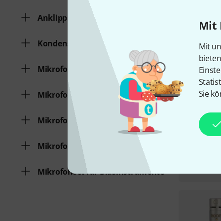
Anklippmikrofon
Mit 
Kondensatormikrofon
Mit un
biete
Mikrofonset für Gitarre
Einste
Statis
Sie kö
Mikrofonset für Drums
Mikrofonset für Gesang / Sprache
Mikrofonset für Kamera
Mikrofonset für Blasinstrumente