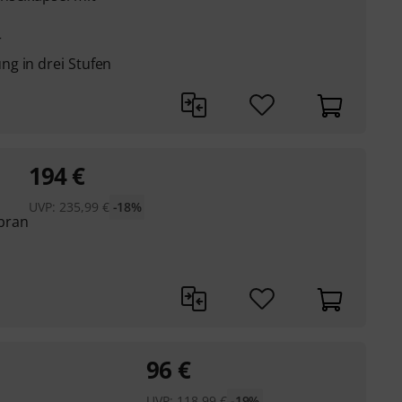
r
g in drei Stufen
194
€
UVP:
235,99
€
-18%
bran
96
€
UVP:
118,99
€
-19%