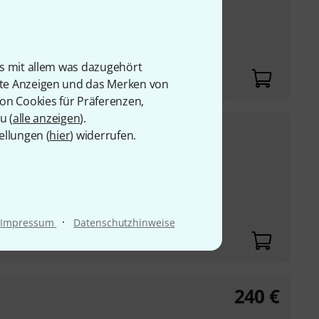
UVP:
1.623,99
€
-14%
rmikrofone
seln
es Metallgehäuse
is mit allem was dazugehört
)
rte Anzeigen und das Merken von
von Cookies für Präferenzen,
u (
alle anzeigen
).
229
€
ellungen (
hier
) widerrufen.
UVP:
279,99
€
-18%
ondensatorkapsel -
·
Impressum
Datenschutzhinweise
240
€