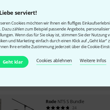
2 handselektierte Kondensato
Liebe serviert!
goldbedampfte 1/2"-Nierenkap
matt-schwarzes und kratzfest
seren Cookies möchten wir Ihnen ein fluffiges Einkaufserlebn
Mittelfristig lieferbar (ca. 1–2 Wochen
n. Dazu zählen zum Beispiel passende Angebote, personalisie
llungen. Wenn das für Sie okay ist, stimmen Sie der Nutzung 
tiken und Marketing einfach durch einen Klick auf „Geht klar“ z
Rode
NT3
nnen Ihre erteilte Zustimmung jederzeit über die Cookie-Einst
88
für Live- und Studiobetrieb
Cookies ablehnen
Weitere Infos
Geht klar
elastisch gelagerte 3/4"-Echtk
extern polarisiert
Nierencharakteristik
Sofort lieferbar
Rode
NT5 S Bundle
24