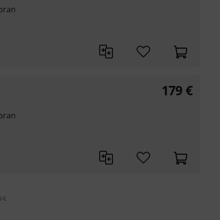
bran
179
€
bran
9 €