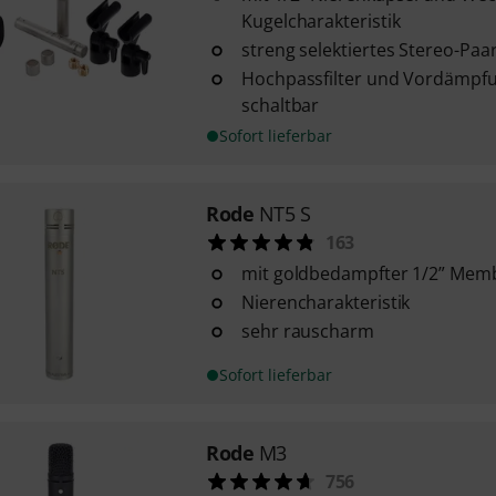
Kugelcharakteristik
streng selektiertes Stereo-Paa
Hochpassfilter und Vordämpfun
schaltbar
Sofort lieferbar
Rode
NT5 S
163
mit goldbedampfter 1/2” Mem
Nierencharakteristik
sehr rauscharm
Sofort lieferbar
Rode
M3
756