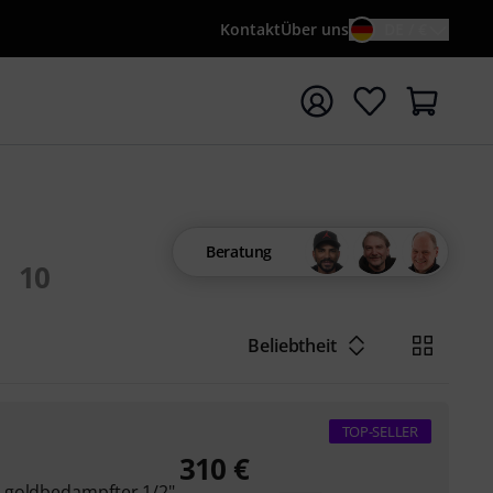
Kontakt
Über uns
DE / €
e mit Suchwort {searchTerm} starten
Beratung
10
Beliebtheit
TOP-SELLER
310
€
 goldbedampfter 1/2"