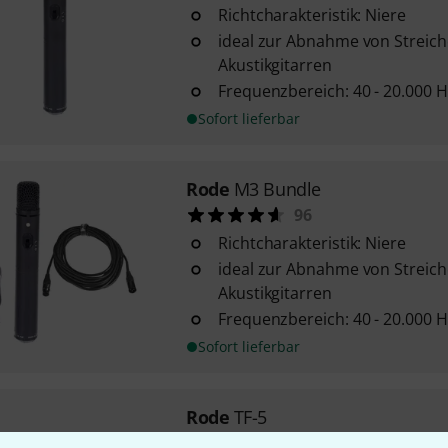
Richtcharakteristik: Niere
ideal zur Abnahme von Streich
Akustikgitarren
Frequenzbereich: 40 - 20.000 H
Sofort lieferbar
Rode
M3 Bundle
96
Richtcharakteristik: Niere
ideal zur Abnahme von Streich
Akustikgitarren
Frequenzbereich: 40 - 20.000 H
Sofort lieferbar
Rode
TF-5
5