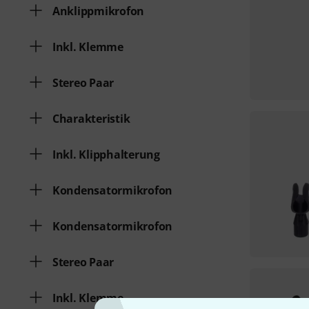
Anklippmikrofon
Inkl. Klemme
Stereo Paar
Charakteristik
Inkl. Klipphalterung
Kondensatormikrofon
Kondensatormikrofon
Stereo Paar
Inkl. Klemme