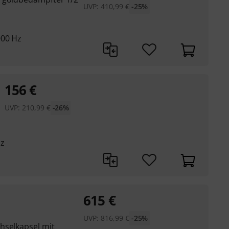
UVP:
410,99
€
-25%
000 Hz
156
€
UVP:
210,99
€
-26%
Hz
615
€
UVP:
816,99
€
-25%
hselkapsel mit