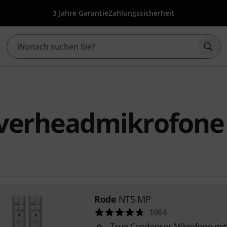
3 Jahre Garantie
Zahlungssicherheit
Such
verheadmikrofone
Rode
NT5 MP
1064
True Condenser Mikrofone mit