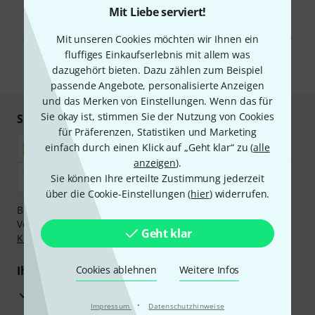
Mit Liebe serviert!
Mit Klick auf „Jetzt anmelden“ stimmen Sie dem Erhalt von E-Mail-
Werbung und einer Messung des E-Mail-Nutzungsverhaltens zu. Die
Abmeldung ist jederzeit möglich. Weitere Informationen finden Sie in
Mit unseren Cookies möchten wir Ihnen ein
unseren
Datenschutzhinweisen
.
fluffiges Einkaufserlebnis mit allem was
dazugehört bieten. Dazu zählen zum Beispiel
* Pflichtfeld
passende Angebote, personalisierte Anzeigen
und das Merken von Einstellungen. Wenn das für
Sie okay ist, stimmen Sie der Nutzung von Cookies
Sicher einkaufen & bezahlen
für Präferenzen, Statistiken und Marketing
einfach durch einen Klick auf „Geht klar“ zu (
alle
anzeigen
).
Sie können Ihre erteilte Zustimmung jederzeit
über die Cookie-Einstellungen (
hier
) widerrufen.
Bezahlen Sie vertraulich und sicher per Nachnahme,
Vorkasse, PayPal, Amazon Pay,
Klarna Sofort bezahlen
,
Geht klar
Klarna Ratenzahlung
oder Kreditkarte.
Ihre Vorteile
Cookies ablehnen
Weitere Infos
3 Jahre Thomann Garantie
·
Impressum
Datenschutzhinweise