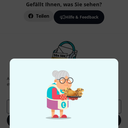
Gefällt Ihnen, was Sie sehen?
Teilen
Hilfe & Feedback
Thomann Newsletter
Abonniere den Thomann Newsletter und gewinne mit
etwas Glück einen von
50 Gutscheinen
über jeweils
50€
!
Inspirierende Beiträge
Deals
Thomann Insights
E-Mail-Adresse
*
Jetzt anmelden