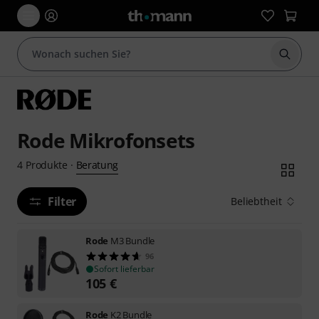
Suche 
Rode Mikrofonsets
Beratung
4
Produkte
·
Filter
Beliebtheit
Rode
M3 Bundle
96
Sofort lieferbar
105
€
Rode
K2 Bundle