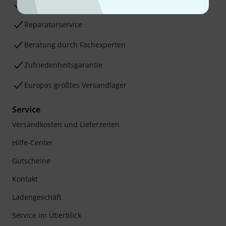
30 Tage Money-Back-Garantie
Reparaturservice
Beratung durch Fachexperten
Zufriedenheitsgarantie
Europas größtes Versandlager
Service
Versandkosten und Lieferzeiten
Hilfe-Center
Gutscheine
Kontakt
Ladengeschäft
Service im Überblick