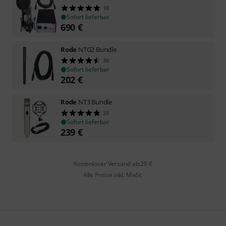
10
Sofort lieferbar
690
€
Rode
NTG2 Bundle
36
Sofort lieferbar
202
€
Rode
NT3 Bundle
25
Sofort lieferbar
239
€
Kostenloser Versand ab 29 €
Alle Preise inkl. MwSt.