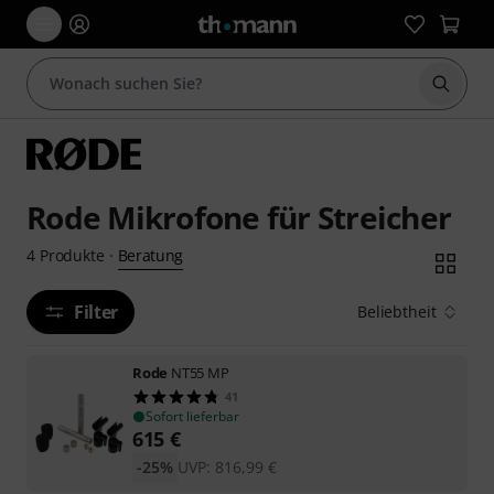
Suche 
Rode Mikrofone für Streicher
Beratung
4
Produkte
·
Filter
Beliebtheit
Rode
NT55 MP
41
Sofort lieferbar
615
€
-25%
UVP:
816,99
€