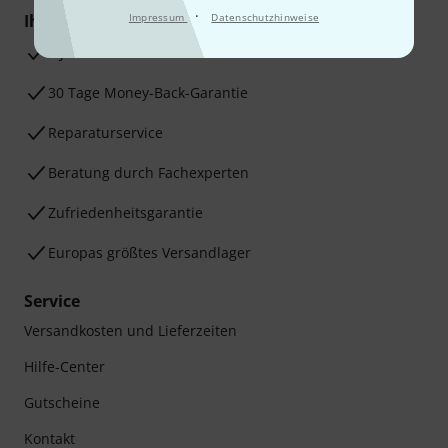
·
Ihre Vorteile
Impressum
Datenschutzhinweise
3 Jahre Thomann Garantie
30 Tage Money-Back-Garantie
Reparaturservice
Beratung durch Fachexperten
Zufriedenheitsgarantie
Europas größtes Versandlager
Service
Versandkosten und Lieferzeiten
Hilfe-Center
Gutscheine
Kontakt