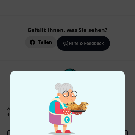
Gefällt Ihnen, was Sie sehen?
Teilen
Hilfe & Feedback
Thomann Newsletter
Abonniere den Thomann Newsletter und gewinne mit
etwas Glück einen von
50 Gutscheinen
über jeweils
50€
!
Inspirierende Beiträge
Deals
Thomann Insights