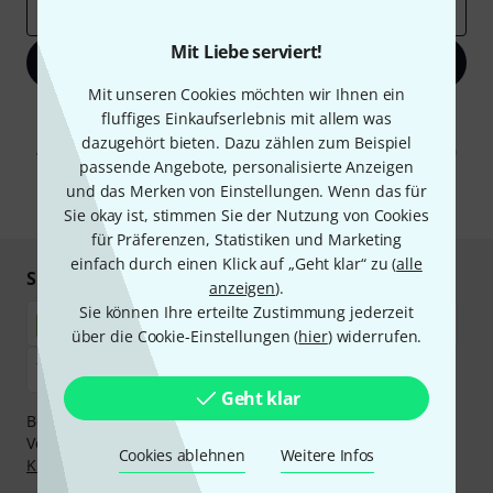
E-Mail-Adresse
*
Mit Liebe serviert!
Jetzt anmelden
Mit unseren Cookies möchten wir Ihnen ein
Mit Klick auf „Jetzt anmelden“ stimmen Sie dem Erhalt von E-Mail-
fluffiges Einkaufserlebnis mit allem was
Werbung und einer Messung des E-Mail-Nutzungsverhaltens zu. Die
dazugehört bieten. Dazu zählen zum Beispiel
Abmeldung ist jederzeit möglich. Weitere Informationen finden Sie in
passende Angebote, personalisierte Anzeigen
unseren
Datenschutzhinweisen
.
und das Merken von Einstellungen. Wenn das für
* Pflichtfeld
Sie okay ist, stimmen Sie der Nutzung von Cookies
für Präferenzen, Statistiken und Marketing
einfach durch einen Klick auf „Geht klar“ zu (
alle
Sicher einkaufen & bezahlen
anzeigen
).
Sie können Ihre erteilte Zustimmung jederzeit
über die Cookie-Einstellungen (
hier
) widerrufen.
Geht klar
Bezahlen Sie vertraulich und sicher per Nachnahme,
Vorkasse, PayPal, Amazon Pay,
Klarna Sofort bezahlen
,
Cookies ablehnen
Weitere Infos
Klarna Ratenzahlung
oder Kreditkarte.