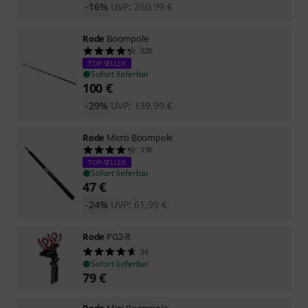
-16%
UVP:
260,99
€
Rode
Boompole
228
TOP-SELLER
Sofort lieferbar
100
€
-29%
UVP:
139,99
€
Rode
Micro Boompole
118
TOP-SELLER
Sofort lieferbar
47
€
-24%
UVP:
61,99
€
Rode
PG2-R
34
Sofort lieferbar
79
€
Rode
Mini Boompole