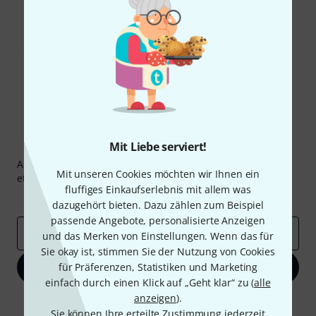
Teilen
Hilfe & Feedback
Thomann Newsletter
Mit Liebe serviert!
Abonniere den Thomann Newsletter und gewinne mit
Mit unseren Cookies möchten wir Ihnen ein
etwas Glück einen von
50 Gutscheinen
über jeweils
50€
!
fluffiges Einkaufserlebnis mit allem was
Inspirierende Beiträge
Deals
Thomann Insights
dazugehört bieten. Dazu zählen zum Beispiel
passende Angebote, personalisierte Anzeigen
E-Mail-Adresse
*
und das Merken von Einstellungen. Wenn das für
Sie okay ist, stimmen Sie der Nutzung von Cookies
für Präferenzen, Statistiken und Marketing
Jetzt anmelden
einfach durch einen Klick auf „Geht klar“ zu (
alle
anzeigen
).
Mit Klick auf „Jetzt anmelden“ stimmen Sie dem Erhalt von E-Mail-
Werbung und einer Messung des E-Mail-Nutzungsverhaltens zu. Die
Sie können Ihre erteilte Zustimmung jederzeit