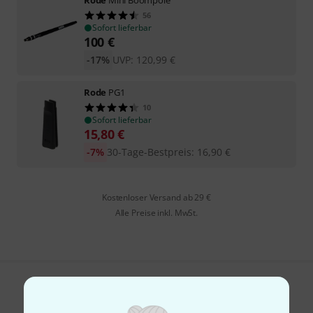
56
Sofort lieferbar
100
€
-17%
UVP:
120,99
€
Rode
PG1
10
Sofort lieferbar
15,80
€
-7%
30-Tage-Bestpreis
:
16,90
€
Kostenloser Versand ab 29 €
Alle Preise inkl. MwSt.
Gefällt Ihnen, was Sie sehen?