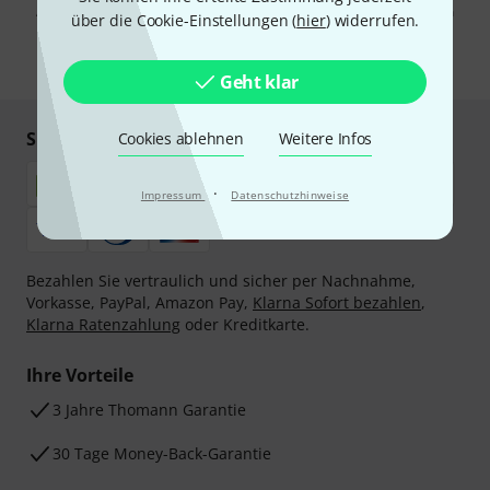
Abmeldung ist jederzeit möglich. Weitere Informationen finden Sie in
über die Cookie-Einstellungen (
hier
) widerrufen.
unseren
Datenschutzhinweisen
.
* Pflichtfeld
Geht klar
Sicher einkaufen & bezahlen
Cookies ablehnen
Weitere Infos
·
Impressum
Datenschutzhinweise
Bezahlen Sie vertraulich und sicher per Nachnahme,
Vorkasse, PayPal, Amazon Pay,
Klarna Sofort bezahlen
,
Klarna Ratenzahlung
oder Kreditkarte.
Ihre Vorteile
3 Jahre Thomann Garantie
30 Tage Money-Back-Garantie