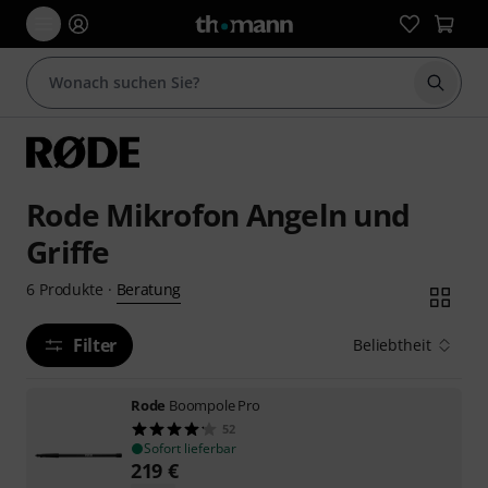
Suche 
Rode Mikrofon Angeln und
Griffe
Beratung
6
Produkte
·
Filter
Beliebtheit
Rode
Boompole Pro
52
Sofort lieferbar
219
€