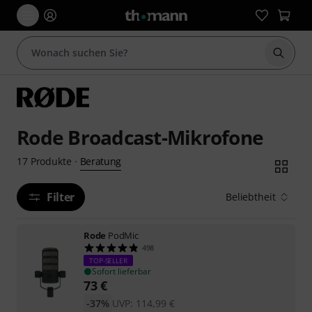
Suche 
Rode Broadcast-Mikrofone
Beratung
17
Produkte
·
Filter
Beliebtheit
Rode
PodMic
498
TOP-SELLER
Sofort lieferbar
73
€
-37%
UVP:
114,99
€