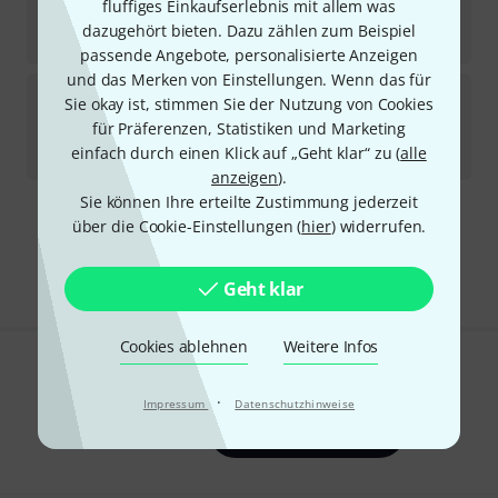
fluffiges Einkaufserlebnis mit allem was
Sofort lieferbar
dazugehört bieten. Dazu zählen zum Beispiel
68
€
passende Angebote, personalisierte Anzeigen
und das Merken von Einstellungen. Wenn das für
Rode
Podcaster B-Stock
Sie okay ist, stimmen Sie der Nutzung von Cookies
4
für Präferenzen, Statistiken und Marketing
Sofort lieferbar
einfach durch einen Klick auf „Geht klar“ zu (
alle
129
€
anzeigen
).
Sie können Ihre erteilte Zustimmung jederzeit
über die Cookie-Einstellungen (
hier
) widerrufen.
Kostenloser Versand ab 29 €
Alle Preise inkl. MwSt.
Geht klar
Cookies ablehnen
Weitere Infos
Gefällt Ihnen, was Sie sehen?
·
Impressum
Datenschutzhinweise
Teilen
Hilfe & Feedback