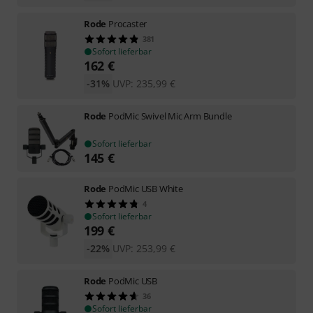
Rode
Procaster
381
Sofort lieferbar
162
€
-31%
UVP:
235,99
€
Rode
PodMic Swivel Mic Arm Bundle
Sofort lieferbar
145
€
Rode
PodMic USB White
4
Sofort lieferbar
199
€
-22%
UVP:
253,99
€
Rode
PodMic USB
36
Sofort lieferbar