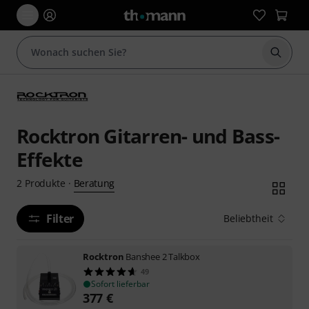
Suche 
Rocktron Gitarren- und Bass-
Effekte
Beratung
2
Produkte
·
Filter
Beliebtheit
Rocktron
Banshee 2 Talkbox
49
Sofort lieferbar
377
€