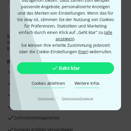
dazugehört bieten. Dazu zählen zum Beispiel
passende Angebote, personalisierte Anzeigen
und das Merken von Einstellungen. Wenn das für
Sie okay ist, stimmen Sie der Nutzung von Cookies
für Präferenzen, Statistiken und Marketing
einfach durch einen Klick auf „Geht klar“ zu (
alle
Bezahlen Sie vertraulich und sicher per Nachnahme,
anzeigen
).
Vorkasse, PayPal, Amazon Pay,
Klarna Sofort bezahlen
,
Sie können Ihre erteilte Zustimmung jederzeit
Klarna Ratenzahlung
oder Kreditkarte.
über die Cookie-Einstellungen (
hier
) widerrufen.
Ihre Vorteile
Geht klar
3 Jahre Thomann Garantie
30 Tage Money-Back-Garantie
Cookies ablehnen
Weitere Infos
Reparaturservice
·
Impressum
Datenschutzhinweise
Beratung durch Fachexperten
Zufriedenheitsgarantie
Europas größtes Versandlager