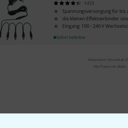
1413
Spannungsversorgung für bis z
die kleinen Effektverbinder sin
Eingang: 100 - 240 V Wechselst
Sofort lieferbar
Kostenloser Versand ab 2
Alle Preise inkl. MwSt.