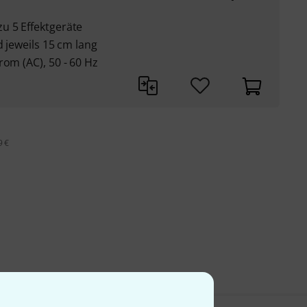
u 5 Effektgeräte
d jeweils 15 cm lang
rom (AC), 50 - 60 Hz
9 €