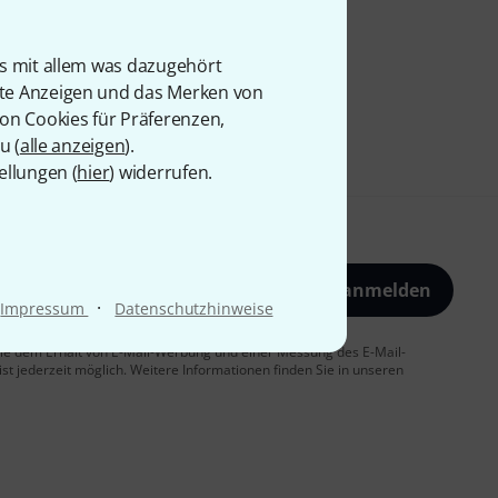
is mit allem was dazugehört
rte Anzeigen und das Merken von
von Cookies für Präferenzen,
u (
alle anzeigen
).
ellungen (
hier
) widerrufen.
Jetzt anmelden
·
Impressum
Datenschutzhinweise
 Sie dem Erhalt von E-Mail-Werbung und einer Messung des E-Mail-
t jederzeit möglich. Weitere Informationen finden Sie in unseren