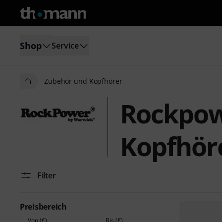
Shop
Service
Zubehör und Kopfhörer
Rockpow
Kopfhör
Filter
Preisbereich
Von (€)
Bis (€)