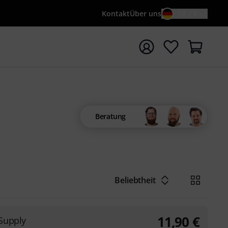
Kontakt
Über uns
DE / €
e mit Suchwort {searchTerm} starten
Beratung
Beliebtheit
11,90
€
Supply