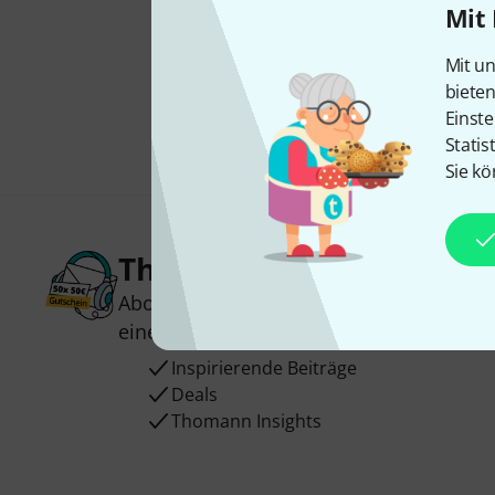
Mit 
Mit un
biete
Einste
Statis
Sie kö
Thomann Newsletter
Abonniere den Thomann Newsletter und
einen von
50 Gutscheinen
über jeweils
Inspirierende Beiträge
Deals
Thomann Insights