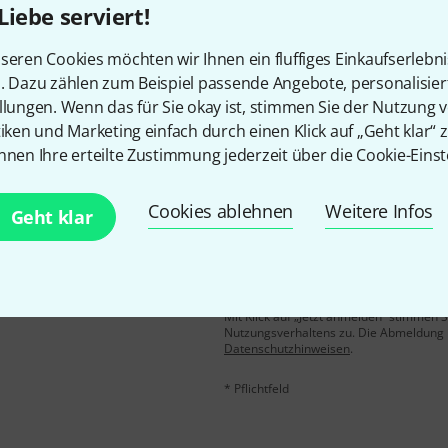
Liebe serviert!
Gefällt Ihnen, was Sie sehen?
seren Cookies möchten wir Ihnen ein fluffiges Einkaufserlebn
n. Dazu zählen zum Beispiel passende Angebote, personalisie
Teilen
Hilfe & Feedback
llungen. Wenn das für Sie okay ist, stimmen Sie der Nutzung 
tiken und Marketing einfach durch einen Klick auf „Geht klar“ z
nnen Ihre erteilte Zustimmung jederzeit über die Cookie-Einst
Cookies ablehnen
Weitere Infos
Geht klar
E-Mail-Adresse
*
 gewinne mit etwas Glück
50€
!
Mit Klick auf „Jetzt anmelden“ stimmen
Nutzungsverhaltens zu. Die Abmeldung is
Datenschutzhinweisen
.
* Pflichtfeld