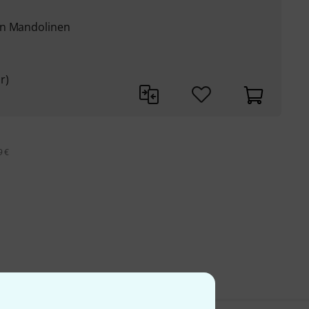
en Mandolinen
r)
9 €