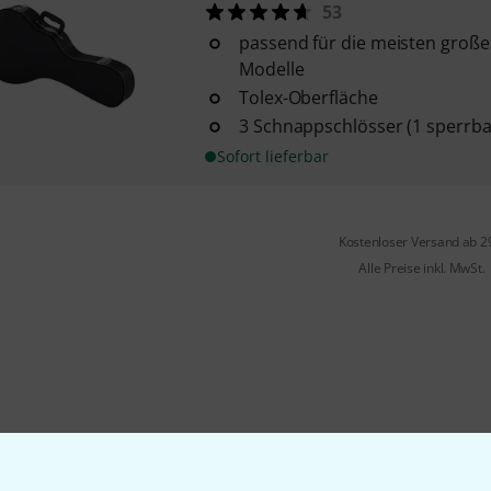
53
passend für die meisten groß
Modelle
Tolex-Oberfläche
3 Schnappschlösser (1 sperrba
Sofort lieferbar
Kostenloser Versand ab 2
Alle Preise inkl. MwSt.