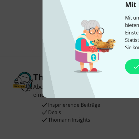
Mit 
Mit un
biete
Einste
Statis
Sie kö
Thomann Newsletter
Abonniere den Thomann Newsletter und
einen von
50 Gutscheinen
über jeweils
Inspirierende Beiträge
Deals
Thomann Insights