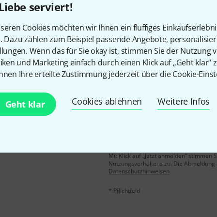
Liebe serviert!
Gefällt Ihnen, was Sie sehen?
seren Cookies möchten wir Ihnen ein fluffiges Einkaufserlebn
n. Dazu zählen zum Beispiel passende Angebote, personalisie
Teilen
Hilfe & Feedback
llungen. Wenn das für Sie okay ist, stimmen Sie der Nutzung 
tiken und Marketing einfach durch einen Klick auf „Geht klar“ z
nnen Ihre erteilte Zustimmung jederzeit über die Cookie-Einst
Cookies ablehnen
Weitere Infos
Geht klar
E-Mail-Adresse
*
 gewinne mit etwas Glück
50€
!
Mit Klick auf „Jetzt anmelden“ stimmen
Nutzungsverhaltens zu. Die Abmeldung is
Datenschutzhinweisen
.
* Pflichtfeld