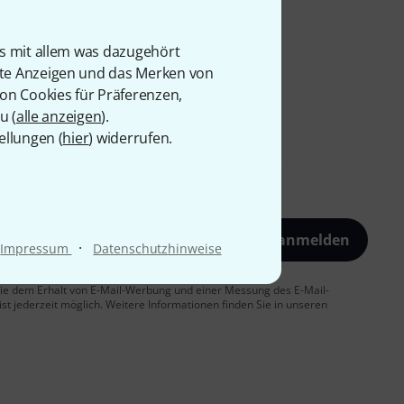
is mit allem was dazugehört
rte Anzeigen und das Merken von
von Cookies für Präferenzen,
u (
alle anzeigen
).
ellungen (
hier
) widerrufen.
Jetzt anmelden
·
Impressum
Datenschutzhinweise
 Sie dem Erhalt von E-Mail-Werbung und einer Messung des E-Mail-
t jederzeit möglich. Weitere Informationen finden Sie in unseren