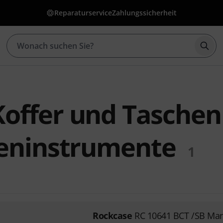
Reparaturservice
Zahlungssicherheit
Such
offer und Taschen
teninstrumente
1
Rockcase
RC 10641 BCT /SB Man