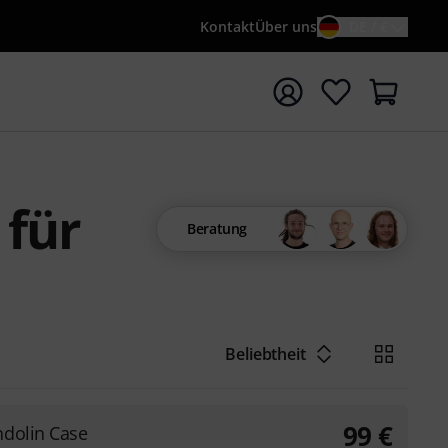
Kontakt
Über uns
DE / €
e mit Suchwort {searchTerm} starten
 für
Beratung
Beliebtheit
99
€
dolin Case