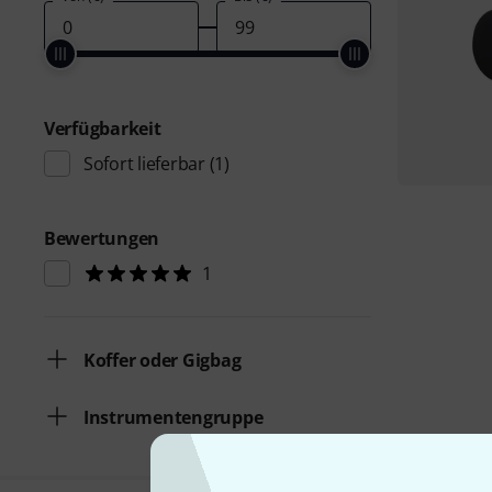
Verfügbarkeit
Sofort lieferbar
(1)
Bewertungen
1
Koffer oder Gigbag
Instrumentengruppe