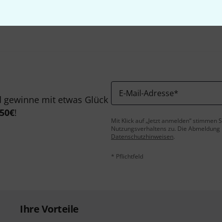
Teilen
Hilfe & Feedback
E-Mail-Adresse
*
 gewinne mit etwas Glück
50€
!
Mit Klick auf „Jetzt anmelden“ stimmen
Nutzungsverhaltens zu. Die Abmeldung is
Datenschutzhinweisen
.
* Pflichtfeld
Ihre Vorteile