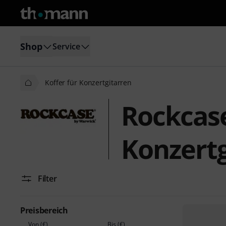
Shop
Service
Koffer für Konzertgitarren
Rockcase
Konzertg
Filter
Preisbereich
Von (€)
Bis (€)