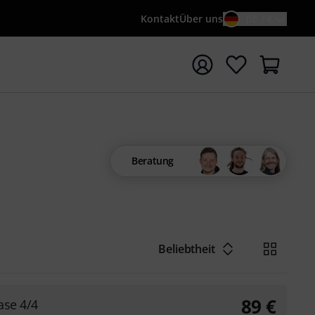
Kontakt
Über uns
DE / €
e mit Suchwort {searchTerm} starten
Beratung
Beliebtheit
89
€
ase 4/4