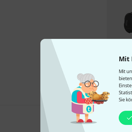
Mit 
Mit un
biete
Einste
Statis
Sie kö