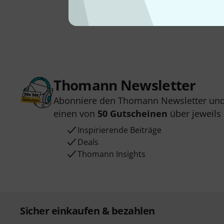
Thomann Newsletter
Abonniere den Thomann Newsletter und
einen von
50 Gutscheinen
über jeweils
Inspirierende Beiträge
Deals
Thomann Insights
Sicher einkaufen & bezahlen