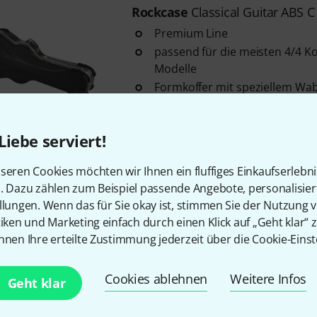
Rockcase
Classical Guitar ABS C
Premium Line
passend für die meisten 4/4 Ko
Modelle
Formkoffer mit speziellem Wa
Stabilität
Sofort lieferbar
Liebe serviert!
seren Cookies möchten wir Ihnen ein fluffiges Einkaufserlebn
Kostenloser Versand ab 2
n. Dazu zählen zum Beispiel passende Angebote, personalisie
Alle Preise inkl. MwSt.
llungen. Wenn das für Sie okay ist, stimmen Sie der Nutzung 
tiken und Marketing einfach durch einen Klick auf „Geht klar“ z
nnen Ihre erteilte Zustimmung jederzeit über die Cookie-Einst
Cookies ablehnen
Weitere Infos
Geht klar
Gefällt Ihnen, was Sie sehen?