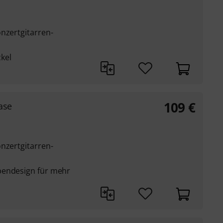
nzertgitarren-
kel
109
€
ase
nzertgitarren-
bendesign für mehr