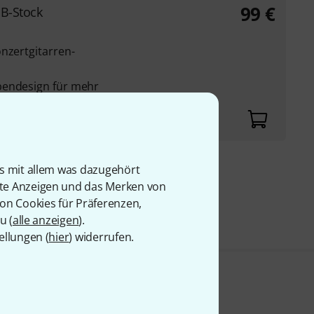
99
€
 B-Stock
nzertgitarren-
bendesign für mehr
is mit allem was dazugehört
9 €
rte Anzeigen und das Merken von
von Cookies für Präferenzen,
u (
alle anzeigen
).
ellungen (
hier
) widerrufen.