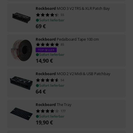
Rockboard
MOD 3 V2 TRS & XLR Patch Bay
55
Sofort lieferbar
69
€
Rockboard
Pedalboard Tape 100 cm
85
TOP-SELLER
Sofort lieferbar
14,90
€
Rockboard
MOD 2 V2 Midi & USB Patchbay
54
Sofort lieferbar
64
€
Rockboard
The Tray
177
Sofort lieferbar
19,90
€