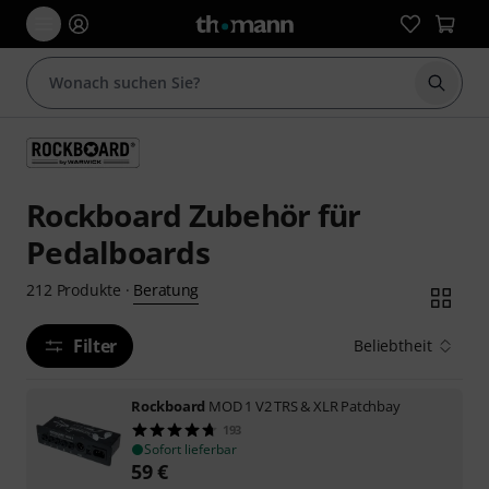
Suche 
Rockboard Zubehör für
Pedalboards
Beratung
212
Produkte
·
Filter
Beliebtheit
Rockboard
MOD 1 V2 TRS & XLR Patchbay
193
Sofort lieferbar
59
€