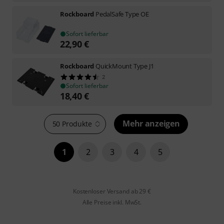
Rockboard
PedalSafe Type OE
Sofort lieferbar
22,90
€
Rockboard
QuickMount Type J1
2
Sofort lieferbar
18,40
€
Mehr anzeigen
50 Produkte
1
2
3
4
5
Kostenloser Versand ab 29 €
Alle Preise inkl. MwSt.