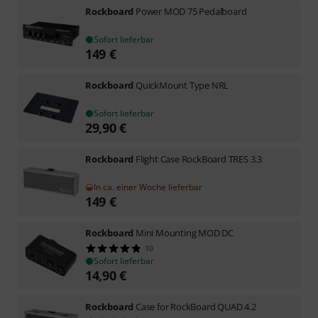
Rockboard
Power MOD 75 Pedalboard
Sofort lieferbar
149
€
Rockboard
QuickMount Type NRL
Sofort lieferbar
29,90
€
Rockboard
Flight Case RockBoard TRES 3.3
In ca. einer Woche lieferbar
149
€
Rockboard
Mini Mounting MOD DC
10
Sofort lieferbar
14,90
€
Rockboard
Case for RockBoard QUAD 4.2