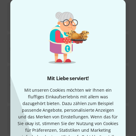
Rockboard
LED Light V2
15
In 1–2 Wochen lieferbar
29,90
€
Rockboard
Pedalsafe Type J universal
9
Sofort lieferbar
24,90
€
Rockboard
Pedalsafe Type I universal
6
Mit Liebe serviert!
Sofort lieferbar
9,90
€
Mit unseren Cookies möchten wir Ihnen ein
-57%
UVP:
23,10
€
fluffiges Einkaufserlebnis mit allem was
dazugehört bieten. Dazu zählen zum Beispiel
passende Angebote, personalisierte Anzeigen
Rockboard
LED Strip 50 cm
und das Merken von Einstellungen. Wenn das für
6
Sofort lieferbar
Sie okay ist, stimmen Sie der Nutzung von Cookies
5,90
€
für Präferenzen, Statistiken und Marketing