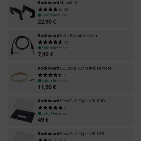
Rockboard
Handle Set
28
Sofort lieferbar
22,90
€
Rockboard
Flat TRS Cable 60 cm
25
Sofort lieferbar
7,40
€
Rockboard
LED Strip 80 cm incl. Remote
5
Sofort lieferbar
11,90
€
Rockboard
PedalSafe Type NRL RBO
2
Sofort lieferbar
49
€
Rockboard
PedalSafe Type NRL UNI
2