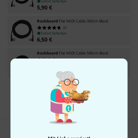
Sofort lieferbar
5,90
€
Rockboard
Flat MIDI Cable 300cm Black
20
Sofort lieferbar
6,50
€
Rockboard
Flat MIDI Cable 500cm Black
23
Sofort lieferbar
7,90
€
Kostenloser Versand ab 29 €
Alle Preise inkl. MwSt.
Gefällt Ihnen, was Sie sehen?