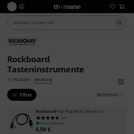
Suche 
Rockboard
Tasteninstrumente
Beratung
12
Produkte
·
Filter
Beliebtheit
Rockboard
FlaX Plug MIDI Cable 60 cm
234
Sofort lieferbar
6,50
€