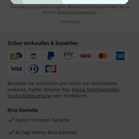
Werbung und einer Messung des E-Mail-Nutzungsverhaltens zu. Die
Abmeldung ist jederzeit möglich. Weitere Informationen finden Sie in
unseren
Datenschutzhinweisen
.
* Pflichtfeld
Sicher einkaufen & bezahlen
Bezahlen Sie vertraulich und sicher per Nachnahme,
Vorkasse, PayPal, Amazon Pay,
Klarna Sofort bezahlen
,
Klarna Ratenzahlung
oder Kreditkarte.
Ihre Vorteile
3 Jahre Thomann Garantie
30 Tage Money-Back-Garantie