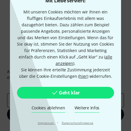
Mit Liebe serviert!
Teilen
Hilfe & Feedback
Mit unseren Cookies möchten wir Ihnen ein
fluffiges Einkaufserlebnis mit allem was
dazugehört bieten. Dazu zählen zum Beispiel
passende Angebote, personalisierte Anzeigen
und das Merken von Einstellungen. Wenn das für
Sie okay ist, stimmen Sie der Nutzung von Cookies
für Präferenzen, Statistiken und Marketing
einfach durch einen Klick auf „Geht klar“ zu (
alle
Thomann Newsletter
anzeigen
).
Sie können Ihre erteilte Zustimmung jederzeit
Abonniere den Thomann Newsletter und gewinne mit
über die Cookie-Einstellungen (
hier
) widerrufen.
etwas Glück einen von
50 Gutscheinen
über jeweils
50€
!
Inspirierende Beiträge
Deals
Thomann Insights
Geht klar
E-Mail-Adresse
*
Cookies ablehnen
Weitere Infos
Jetzt anmelden
·
Impressum
Datenschutzhinweise
Mit Klick auf „Jetzt anmelden“ stimmen Sie dem Erhalt von E-Mail-