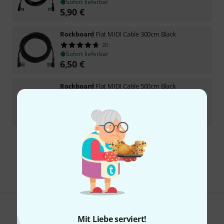
Sofort lieferbar
5,90
€
Rockboard
Flat MIDI Cable 300cm Black
20
Sofort lieferbar
6,50
€
Rockboard
Flat MIDI Cable 500cm Black
23
Sofort lieferbar
7,90
€
Kostenloser Versand ab 29 €
Alle Preise inkl. MwSt.
Gefällt Ihnen, was Sie sehen?
Mit Liebe serviert!