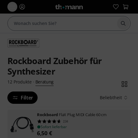
Suche 
Rockboard Zubehör für
Synthesizer
Beratung
12
Produkte
·
Filter
Beliebtheit
Rockboard
FlaX Plug MIDI Cable 60 cm
234
Sofort lieferbar
6,50
€