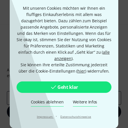
Teilen
Mit unseren Cookies möchten wir Ihnen ein
Hilfe & Feedback
fluffiges Einkaufserlebnis mit allem was
dazugehört bieten. Dazu zählen zum Beispiel
passende Angebote, personalisierte Anzeigen
und das Merken von Einstellungen. Wenn das für
Sie okay ist, stimmen Sie der Nutzung von Cookies
für Präferenzen, Statistiken und Marketing
einfach durch einen Klick auf „Geht klar“ zu (
alle
anzeigen
).
Thomann Newsletter
Sie können Ihre erteilte Zustimmung jederzeit
Abonniere den Thomann Newsletter und gewinne mit
über die Cookie-Einstellungen (
hier
) widerrufen.
etwas Glück einen von
50 Gutscheinen
über jeweils
50€
!
Inspirierende Beiträge
Deals
Thomann Insights
Geht klar
E-Mail-Adresse
*
Cookies ablehnen
Weitere Infos
Jetzt anmelden
·
Impressum
Datenschutzhinweise
Mit Klick auf „Jetzt anmelden“ stimmen Sie dem Erhalt von E-Mail-