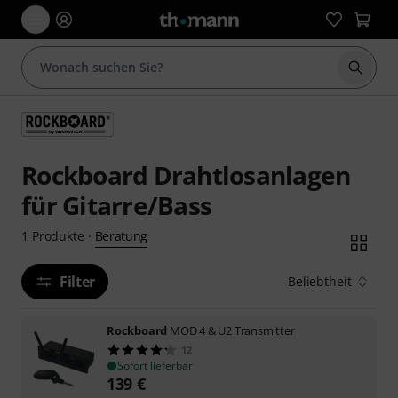
Suche 
Rockboard Drahtlosanlagen
für Gitarre/Bass
Beratung
1
Produkte
·
Filter
Beliebtheit
Rockboard
MOD 4 & U2 Transmitter
12
Sofort lieferbar
139
€