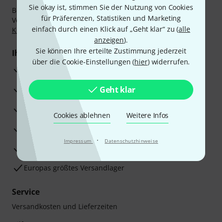
Sie okay ist, stimmen Sie der Nutzung von Cookies
Bezahlen Sie vertraulich und sicher per Nachnahme,
für Präferenzen, Statistiken und Marketing
Vorkasse, PayPal, Amazon Pay,
Klarna Sofort bezahlen
,
einfach durch einen Klick auf „Geht klar“ zu (
alle
Klarna Ratenzahlung
oder Kreditkarte.
anzeigen
).
Sie können Ihre erteilte Zustimmung jederzeit
Ihre Vorteile
über die Cookie-Einstellungen (
hier
) widerrufen.
3 Jahre Thomann Garantie
30 Tage Money-Back-Garantie
Geht klar
Reparaturservice
Cookies ablehnen
Weitere Infos
Beratung durch Fachexperten
·
Impressum
Datenschutzhinweise
Zufriedenheitsgarantie
Europas größtes Versandlager
Service
Versandkosten und Lieferzeiten