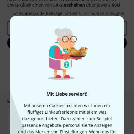
etwas Glück einen von
50 Gutscheinen
über jeweils
50€
!
Inspirierende Beiträge
Deals
Thomann Insights
E-Mail-Adresse
*
Jetzt anmelden
Mit Klick auf „Jetzt anmelden“ stimmen Sie dem Erhalt von E-Mail-
Werbung und einer Messung des E-Mail-Nutzungsverhaltens zu. Die
Abmeldung ist jederzeit möglich. Weitere Informationen finden Sie in
unseren
Datenschutzhinweisen
.
* Pflichtfeld
Mit Liebe serviert!
Sicher einkaufen & bezahlen
Mit unseren Cookies möchten wir Ihnen ein
fluffiges Einkaufserlebnis mit allem was
dazugehört bieten. Dazu zählen zum Beispiel
passende Angebote, personalisierte Anzeigen
und das Merken von Einstellungen. Wenn das für