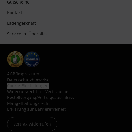
Gutscheine
Kontakt
Ladengeschäft
Service im Überblick
AGB
/
Impressum
Datenschutzhinweise
Cookie-Einstellungen
Widerrufsrecht für Verbraucher
Bestellvorgang/Vertragsabschluss
Mängelhaftungsrecht
Erklärung zur Barrierefreiheit
Vertrag widerrufen