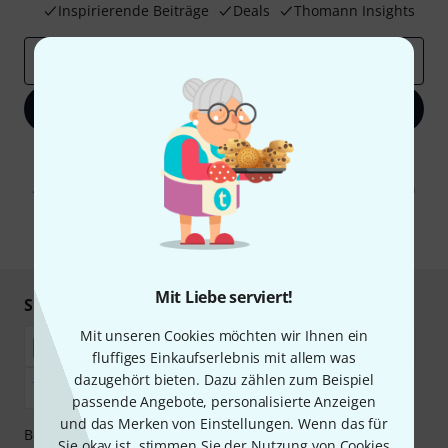
Inspirierende Beiträge
Deals
Thomann Insights
E-Mail-Adresse
*
Jetzt anmelden
Mit Klick auf „Jetzt anmelden“ stimmen Sie dem Erhalt von E-Mail-
Werbung und einer Messung des E-Mail-Nutzungsverhaltens zu. Die
Abmeldung ist jederzeit möglich. Weitere Informationen finden Sie in
unseren
Datenschutzhinweisen
.
* Pflichtfeld
Mit Liebe serviert!
Sicher einkaufen & bezahlen
Mit unseren Cookies möchten wir Ihnen ein
fluffiges Einkaufserlebnis mit allem was
dazugehört bieten. Dazu zählen zum Beispiel
passende Angebote, personalisierte Anzeigen
und das Merken von Einstellungen. Wenn das für
Bezahlen Sie vertraulich und sicher per Nachnahme,
Sie okay ist, stimmen Sie der Nutzung von Cookies