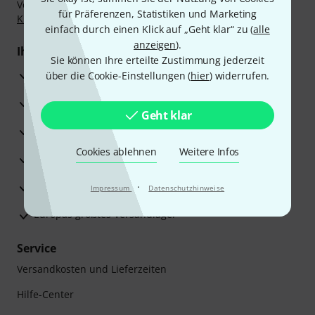
Vorkasse, PayPal, Amazon Pay,
Klarna Sofort bezahlen
,
für Präferenzen, Statistiken und Marketing
Klarna Ratenzahlung
oder Kreditkarte.
einfach durch einen Klick auf „Geht klar“ zu (
alle
anzeigen
).
Ihre Vorteile
Sie können Ihre erteilte Zustimmung jederzeit
3 Jahre Thomann Garantie
über die Cookie-Einstellungen (
hier
) widerrufen.
30 Tage Money-Back-Garantie
Geht klar
Reparaturservice
Cookies ablehnen
Weitere Infos
Beratung durch Fachexperten
Zufriedenheitsgarantie
·
Impressum
Datenschutzhinweise
Europas größtes Versandlager
Service
Versandkosten und Lieferzeiten
Hilfe-Center