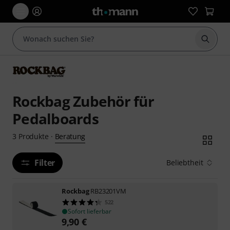
Suche 
Rockbag Zubehör für
Pedalboards
Beratung
3
Produkte
·
Filter
Beliebtheit
Rockbag
RB23201VM
522
Sofort lieferbar
9,90
€