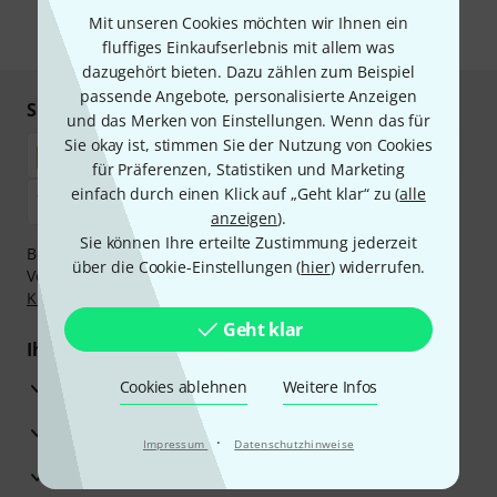
Mit unseren Cookies möchten wir Ihnen ein
* Pflichtfeld
fluffiges Einkaufserlebnis mit allem was
dazugehört bieten. Dazu zählen zum Beispiel
passende Angebote, personalisierte Anzeigen
Sicher einkaufen & bezahlen
und das Merken von Einstellungen. Wenn das für
Sie okay ist, stimmen Sie der Nutzung von Cookies
für Präferenzen, Statistiken und Marketing
einfach durch einen Klick auf „Geht klar“ zu (
alle
anzeigen
).
Sie können Ihre erteilte Zustimmung jederzeit
Bezahlen Sie vertraulich und sicher per Nachnahme,
über die Cookie-Einstellungen (
hier
) widerrufen.
Vorkasse, PayPal, Amazon Pay,
Klarna Sofort bezahlen
,
Klarna Ratenzahlung
oder Kreditkarte.
Geht klar
Ihre Vorteile
3 Jahre Thomann Garantie
Cookies ablehnen
Weitere Infos
30 Tage Money-Back-Garantie
·
Impressum
Datenschutzhinweise
Reparaturservice