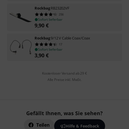
Rockbag
RB23202VF
256
Sofort lieferbar
9,90
€
Rockbag
9/12 V Cable Coax/Coax
17
Sofort lieferbar
3,90
€
Kostenloser Versand ab 29 €
Alle Preise inkl. MwSt.
Gefällt Ihnen, was Sie sehen?
Teilen
Hilfe & Feedback