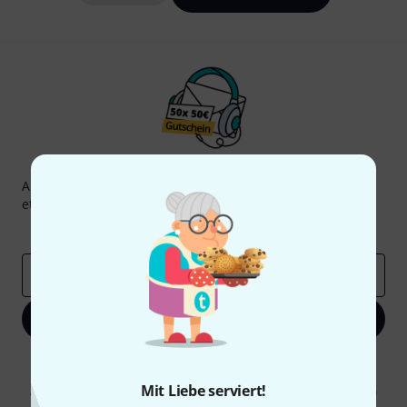
Thomann Newsletter
Abonniere den Thomann Newsletter und gewinne mit
etwas Glück einen von
50 Gutscheinen
über jeweils
50€
!
Inspirierende Beiträge
Deals
Thomann Insights
E-Mail-Adresse
*
Jetzt anmelden
Mit Klick auf „Jetzt anmelden“ stimmen Sie dem Erhalt von E-Mail-
Werbung und einer Messung des E-Mail-Nutzungsverhaltens zu. Die
Mit Liebe serviert!
Abmeldung ist jederzeit möglich. Weitere Informationen finden Sie in
unseren
Datenschutzhinweisen
.