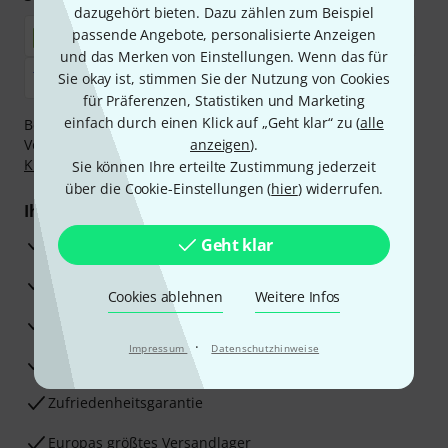
dazugehört bieten. Dazu zählen zum Beispiel
passende Angebote, personalisierte Anzeigen
und das Merken von Einstellungen. Wenn das für
Sie okay ist, stimmen Sie der Nutzung von Cookies
für Präferenzen, Statistiken und Marketing
einfach durch einen Klick auf „Geht klar“ zu (
alle
Bezahlen Sie vertraulich und sicher per Nachnahme,
Vorkasse, PayPal, Amazon Pay,
anzeigen
Klarna Sofort bezahlen
).
,
Klarna Ratenzahlung
oder Kreditkarte.
Sie können Ihre erteilte Zustimmung jederzeit
über die Cookie-Einstellungen (
hier
) widerrufen.
Ihre Vorteile
3 Jahre Thomann Garantie
Geht klar
30 Tage Money-Back-Garantie
Cookies ablehnen
Weitere Infos
Reparaturservice
·
Impressum
Datenschutzhinweise
Beratung durch Fachexperten
Zufriedenheitsgarantie
Europas größtes Versandlager