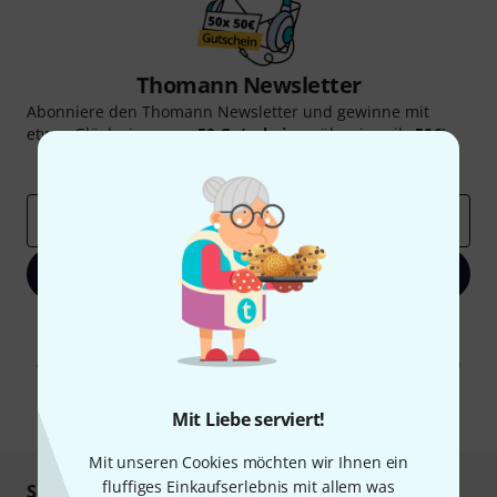
Thomann Newsletter
Abonniere den Thomann Newsletter und gewinne mit
etwas Glück einen von
50 Gutscheinen
über jeweils
50€
!
Inspirierende Beiträge
Deals
Thomann Insights
E-Mail-Adresse
*
Jetzt anmelden
Mit Klick auf „Jetzt anmelden“ stimmen Sie dem Erhalt von E-Mail-
Werbung und einer Messung des E-Mail-Nutzungsverhaltens zu. Die
Abmeldung ist jederzeit möglich. Weitere Informationen finden Sie in
unseren
Datenschutzhinweisen
.
* Pflichtfeld
Mit Liebe serviert!
Mit unseren Cookies möchten wir Ihnen ein
fluffiges Einkaufserlebnis mit allem was
Sicher einkaufen & bezahlen