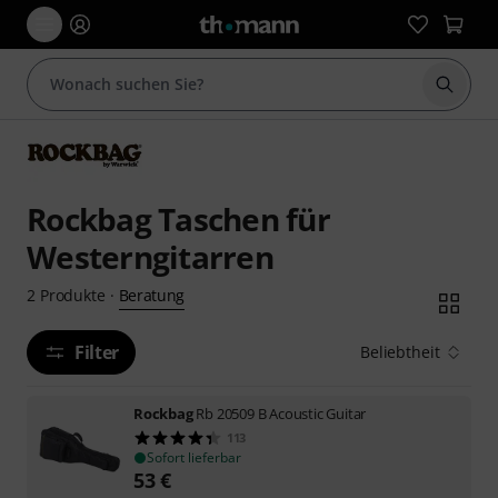
Suche 
Rockbag Taschen für
Westerngitarren
Beratung
2
Produkte
·
Filter
Beliebtheit
Rockbag
Rb 20509 B Acoustic Guitar
113
Sofort lieferbar
53
€