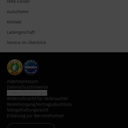
Hilfe-Center
Gutscheine
Kontakt
Ladengeschäft
Service im Überblick
AGB
/
Impressum
Datenschutzhinweise
Cookie-Einstellungen
Widerrufsrecht für Verbraucher
Bestellvorgang/Vertragsabschluss
Mängelhaftungsrecht
Erklärung zur Barrierefreiheit