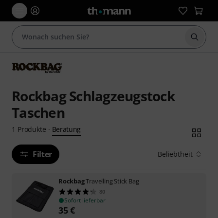
Suche 
Rockbag Schlagzeugstock
Taschen
Beratung
1
Produkte
·
Filter
Beliebtheit
Rockbag
Travelling Stick Bag
80
Sofort lieferbar
35
€