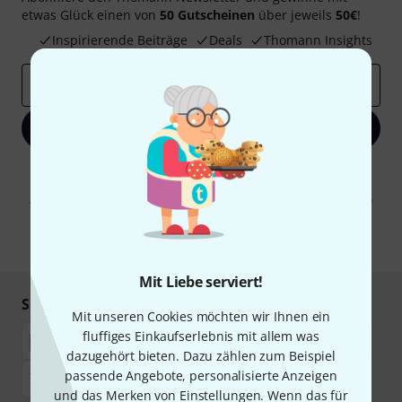
etwas Glück einen von
50 Gutscheinen
über jeweils
50€
!
Inspirierende Beiträge
Deals
Thomann Insights
E-Mail-Adresse
*
Jetzt anmelden
Mit Klick auf „Jetzt anmelden“ stimmen Sie dem Erhalt von E-Mail-
Werbung und einer Messung des E-Mail-Nutzungsverhaltens zu. Die
Abmeldung ist jederzeit möglich. Weitere Informationen finden Sie in
unseren
Datenschutzhinweisen
.
* Pflichtfeld
Mit Liebe serviert!
Sicher einkaufen & bezahlen
Mit unseren Cookies möchten wir Ihnen ein
fluffiges Einkaufserlebnis mit allem was
dazugehört bieten. Dazu zählen zum Beispiel
passende Angebote, personalisierte Anzeigen
und das Merken von Einstellungen. Wenn das für