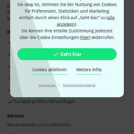
Sie okay ist, stimmen Sie der Nutzung von Cookies
Bezahlen Sie vertraulich und sicher per Nachnahme,
für Präferenzen, Statistiken und Marketing
Vorkasse, PayPal, Amazon Pay,
Klarna Sofort bezahlen
,
einfach durch einen Klick auf „Geht klar“ zu (
alle
Klarna Ratenzahlung
oder Kreditkarte.
anzeigen
).
Sie können Ihre erteilte Zustimmung jederzeit
Ihre Vorteile
über die Cookie-Einstellungen (
hier
) widerrufen.
3 Jahre Thomann Garantie
30 Tage Money-Back-Garantie
Geht klar
Reparaturservice
Cookies ablehnen
Weitere Infos
Beratung durch Fachexperten
·
Impressum
Datenschutzhinweise
Zufriedenheitsgarantie
Europas größtes Versandlager
Service
Versandkosten und Lieferzeiten