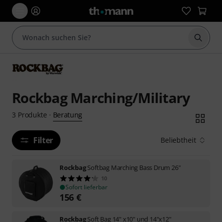
Suche 
Rockbag Marching/Military
Beratung
3
Produkte
·
Filter
Beliebtheit
Rockbag
Softbag Marching Bass Drum 26"
10
Sofort lieferbar
156
€
Rockbag
Soft Bag 14" x10" und 14"x12"