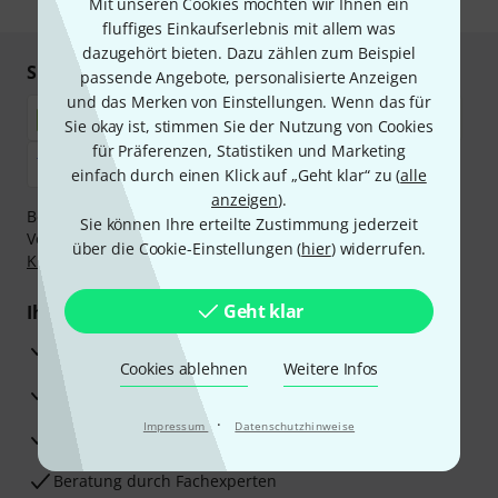
Mit unseren Cookies möchten wir Ihnen ein
fluffiges Einkaufserlebnis mit allem was
dazugehört bieten. Dazu zählen zum Beispiel
Sicher einkaufen & bezahlen
passende Angebote, personalisierte Anzeigen
und das Merken von Einstellungen. Wenn das für
Sie okay ist, stimmen Sie der Nutzung von Cookies
für Präferenzen, Statistiken und Marketing
einfach durch einen Klick auf „Geht klar“ zu (
alle
anzeigen
).
Bezahlen Sie vertraulich und sicher per Nachnahme,
Sie können Ihre erteilte Zustimmung jederzeit
Vorkasse, PayPal, Amazon Pay,
Klarna Sofort bezahlen
,
über die Cookie-Einstellungen (
hier
) widerrufen.
Klarna Ratenzahlung
oder Kreditkarte.
Geht klar
Ihre Vorteile
3 Jahre Thomann Garantie
Cookies ablehnen
Weitere Infos
30 Tage Money-Back-Garantie
·
Impressum
Datenschutzhinweise
Reparaturservice
Beratung durch Fachexperten