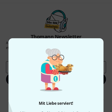
Thomann Newsletter
Abonniere den Thomann Newsletter und gewinne mit
etwas Glück einen von
50 Gutscheinen
über jeweils
50€
!
Inspirierende Beiträge
Deals
Thomann Insights
E-Mail-Adresse
*
Jetzt anmelden
Mit Klick auf „Jetzt anmelden“ stimmen Sie dem Erhalt von E-Mail-
Werbung und einer Messung des E-Mail-Nutzungsverhaltens zu. Die
Abmeldung ist jederzeit möglich. Weitere Informationen finden Sie in
Mit Liebe serviert!
unseren
Datenschutzhinweisen
.
* Pflichtfeld