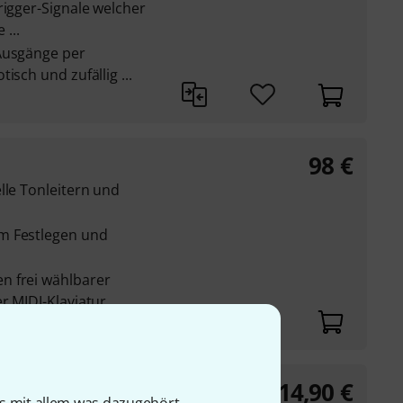
rigger-Signale welcher
 ...
Ausgänge per
isch und zufällig ...
98
€
lle Tonleitern und
m Festlegen und
n frei wählbarer
r MIDI-Klaviatur
14,90
€