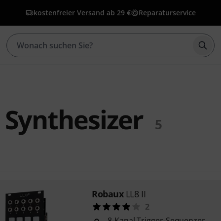
kostenfreier Versand ab 29 €
Reparaturservice
Such
 Synthesizer
5
Robaux
LL8 II
2
8-Kanal Trigger-Sequenzer