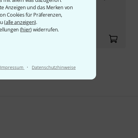
is mit allem was dazugehört
l (Art. 554697 - nicht
rte Anzeigen und das Merken von
von Cookies für Präferenzen,
 mit MIDI Type A & B
u (
alle anzeigen
).
ellungen (
hier
) widerrufen.
9 €
·
Impressum
Datenschutzhinweise