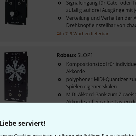
Signaleingang für Gate- oder T
zufällig auf drei Ausgänge mit je
Verteilung und Verhalten der 
Drehknopf einstellbar von chaot
In 7–9 Wochen lieferbar
Robaux
SLOP1
Kompositionstool für individue
Akkorde
polyphoner MIDI-Quantizer zu
Spielen eigener Skalen
MIDI-Akkord-Bank zum Zuweise
Akkorde auf einzelne Tasten de
In 7–9 Wochen lieferbar
Liebe serviert!
Robaux
MIDI Expander 2HP