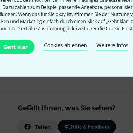
seren Cookies möchten wir Ihnen ein fluffiges Einkaufserlebn
für Robaux LL8 II Eurorack Modu
n. Dazu zählen zum Beispiel passende Angebote, personalisie
im Lieferumfang enthalten)
llungen. Wenn das für Sie okay ist, stimmen Sie der Nutzung 
3.5 mm TRS-Klinke - kompatibel
tiken und Marketing einfach durch einen Klick auf „Geht klar“ z
Breite: 2 TE
nnen Ihre erteilte Zustimmung jederzeit über die Cookie-Einst
Sofort lieferbar
Cookies ablehnen
Weitere Infos
Geht klar
Kostenloser Versand ab 2
Alle Preise inkl. MwSt.
Gefällt Ihnen, was Sie sehen?
Teilen
Hilfe & Feedback