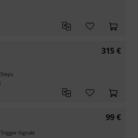
315
€
 Steps
g
99
€
 Trigger-Signale