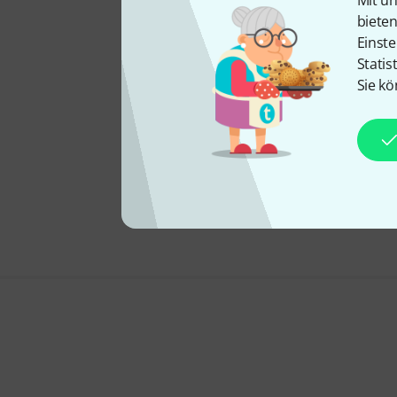
Mit un
biete
Einste
Statis
Sie kö