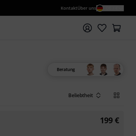
Kontakt
Über uns
DE / €
e mit Suchwort {searchTerm} starten
Beratung
Beliebtheit
199
€