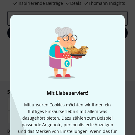
Inspirierende Beiträge
Deals
Thomann Insights
E-Mail-Adresse
*
Jetzt anmelden
Mit Klick auf „Jetzt anmelden“ stimmen Sie dem Erhalt von E-Mail-
Werbung und einer Messung des E-Mail-Nutzungsverhaltens zu. Die
Abmeldung ist jederzeit möglich. Weitere Informationen finden Sie in
unseren
Datenschutzhinweisen
.
* Pflichtfeld
Sicher einkaufen & bezahlen
Mit Liebe serviert!
Mit unseren Cookies möchten wir Ihnen ein
fluffiges Einkaufserlebnis mit allem was
dazugehört bieten. Dazu zählen zum Beispiel
passende Angebote, personalisierte Anzeigen
Bezahlen Sie vertraulich und sicher per Nachnahme,
und das Merken von Einstellungen. Wenn das für