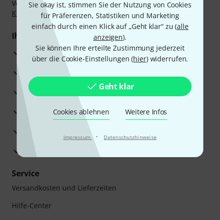
Vorkasse, PayPal, Amazon Pay,
Klarna Sofort bezahlen
,
Sie okay ist, stimmen Sie der Nutzung von Cookies
Klarna Ratenzahlung
oder Kreditkarte.
für Präferenzen, Statistiken und Marketing
einfach durch einen Klick auf „Geht klar“ zu (
alle
Ihre Vorteile
anzeigen
).
Sie können Ihre erteilte Zustimmung jederzeit
3 Jahre Thomann Garantie
über die Cookie-Einstellungen (
hier
) widerrufen.
30 Tage Money-Back-Garantie
Geht klar
Reparaturservice
Beratung durch Fachexperten
Cookies ablehnen
Weitere Infos
Zufriedenheitsgarantie
·
Impressum
Datenschutzhinweise
Europas größtes Versandlager
Service
Versandkosten und Lieferzeiten
Hilfe-Center