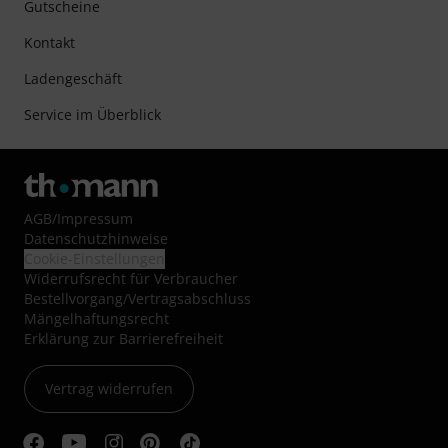
Gutscheine
Kontakt
Ladengeschäft
Service im Überblick
AGB
/
Impressum
Datenschutzhinweise
Cookie-Einstellungen
Widerrufsrecht für Verbraucher
Bestellvorgang/Vertragsabschluss
Mängelhaftungsrecht
Erklärung zur Barrierefreiheit
Vertrag widerrufen