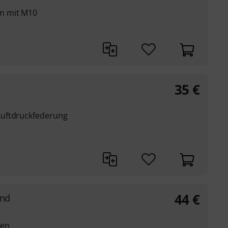
n mit M10
35
€
Luftdruckfederung
44
€
and
gen