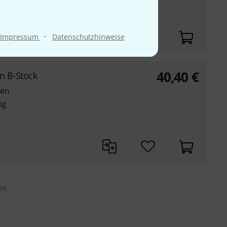
r und verhindert die
·
Impressum
Datenschutzhinweise
40,40
€
n B-Stock
gen
kg
9 €