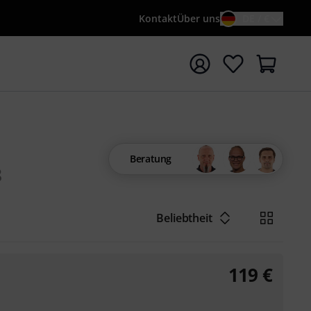
Kontakt
Über uns
DE / €
e mit Suchwort {searchTerm} starten
Beratung
8
Beliebtheit
119
€