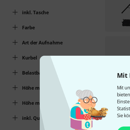
inkl. Tasche
Farbe
Art der Aufnahme
Kurbel
Belastbarkeit [kg]
Mit 
Mit un
Höhe min. [m]
biete
Einste
Höhe max. [m]
Statis
Sie kö
inkl. Quertraverse