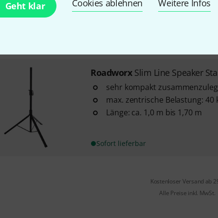
Transport und Lagerung
Cookies ablehnen
Weitere Infos
Geht klar
innere Abtrennung ist umlegba
Berührung der 2 Stative
In 4–5 Wochen lieferbar
Roadworx
Slim Line Speaker Sta
sehr kompakt zusammenzule
max. zentrische Belastung: 40 
Länge: ca. 1,0 m bis 1,70 m
Sofort lieferbar
Kostenloser Versand ab 2
Alle Preise inkl. MwSt.