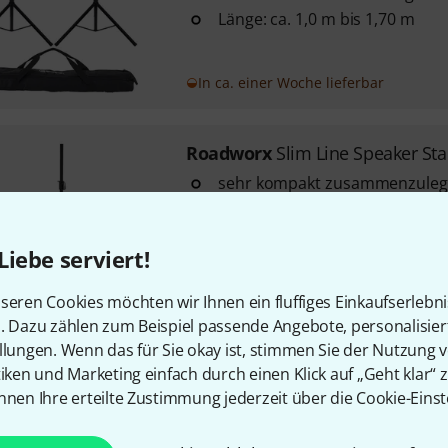
Länge: ca. 1,0 m bis 1,70 m
In ca. einer Woche lieferbar
Roadworx
Slim Line Speaker St
sehr kompakt zusammenzule
max. zentrische Belastung: 40 
Länge: ca. 1,0 m bis 1,70 m
Liebe serviert!
In ca. einer Woche lieferbar
seren Cookies möchten wir Ihnen ein fluffiges Einkaufserlebn
n. Dazu zählen zum Beispiel passende Angebote, personalisie
llungen. Wenn das für Sie okay ist, stimmen Sie der Nutzung 
Roadworx
Speaker Stand Set
tiken und Marketing einfach durch einen Klick auf „Geht klar“ z
nnen Ihre erteilte Zustimmung jederzeit über die Cookie-Einst
passend für bis zu 2 Licht- ode
15 mm Polsterung schützt die S