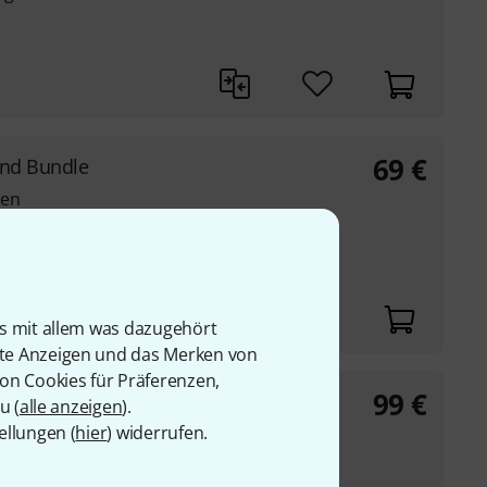
69
€
and Bundle
gen
kg
is mit allem was dazugehört
rte Anzeigen und das Merken von
von Cookies für Präferenzen,
99
€
u (
alle anzeigen
).
ellungen (
hier
) widerrufen.
r Boxen-Stative
tative optimal bei