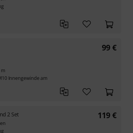
kg
99
€
5 m
M10 Innengewinde am
119
€
nd 2 Set
gen
kg