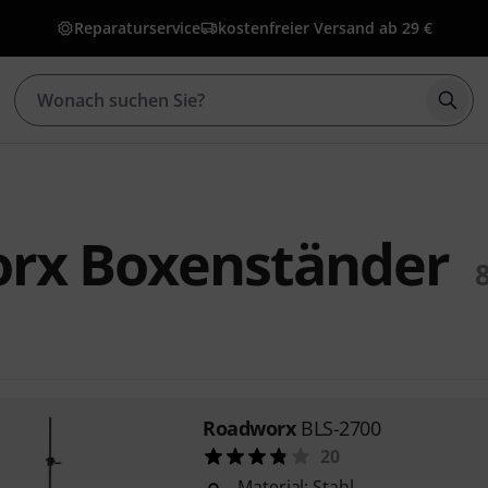
Reparaturservice
kostenfreier Versand ab 29 €
Such
rx Boxenständer
Roadworx
BLS-2700
20
Material: Stahl