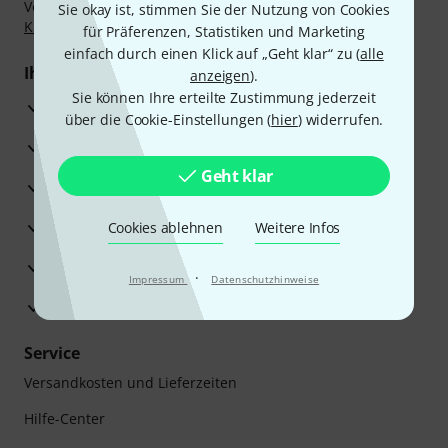
Vorkasse, PayPal, Amazon Pay,
Klarna Sofort bezahlen
,
Sie okay ist, stimmen Sie der Nutzung von Cookies
Klarna Ratenzahlung
oder Kreditkarte.
für Präferenzen, Statistiken und Marketing
einfach durch einen Klick auf „Geht klar“ zu (
alle
Ihre Vorteile
anzeigen
).
Sie können Ihre erteilte Zustimmung jederzeit
3 Jahre Thomann Garantie
über die Cookie-Einstellungen (
hier
) widerrufen.
30 Tage Money-Back-Garantie
Geht klar
Reparaturservice
Beratung durch Fachexperten
Cookies ablehnen
Weitere Infos
Zufriedenheitsgarantie
·
Impressum
Datenschutzhinweise
Europas größtes Versandlager
Service
Versandkosten und Lieferzeiten
Hilfe-Center