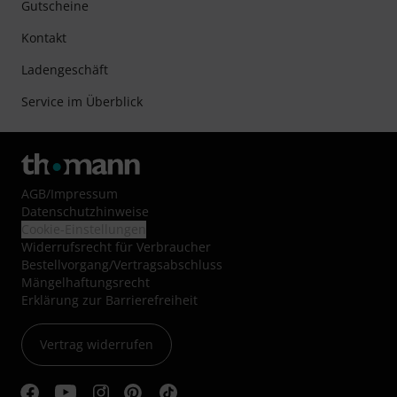
Gutscheine
Kontakt
Ladengeschäft
Service im Überblick
AGB
/
Impressum
Datenschutzhinweise
Cookie-Einstellungen
Widerrufsrecht für Verbraucher
Bestellvorgang/Vertragsabschluss
Mängelhaftungsrecht
Erklärung zur Barrierefreiheit
Vertrag widerrufen