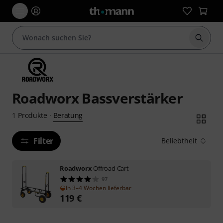
Suche 
Roadworx Bassverstärker
Beratung
1
Produkte
·
Filter
Beliebtheit
Roadworx
Offroad Cart
97
In 3–4 Wochen lieferbar
119
€