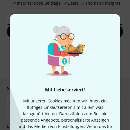
Inspirierende Beiträge
Deals
Thomann Insights
E-Mail-Adresse
*
Jetzt anmelden
Mit Klick auf „Jetzt anmelden“ stimmen Sie dem Erhalt von E-Mail-
Werbung und einer Messung des E-Mail-Nutzungsverhaltens zu. Die
Abmeldung ist jederzeit möglich. Weitere Informationen finden Sie in
unseren
Datenschutzhinweisen
.
* Pflichtfeld
Sicher einkaufen & bezahlen
Mit Liebe serviert!
Mit unseren Cookies möchten wir Ihnen ein
fluffiges Einkaufserlebnis mit allem was
dazugehört bieten. Dazu zählen zum Beispiel
passende Angebote, personalisierte Anzeigen
Bezahlen Sie vertraulich und sicher per Nachnahme,
und das Merken von Einstellungen. Wenn das für