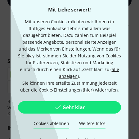
Jetzt anmelden
Mit Liebe serviert!
Mit Klick auf „Jetzt anmelden“ stimmen Sie dem Erhalt von E-Mail-
Werbung und einer Messung des E-Mail-Nutzungsverhaltens zu. Die
Mit unseren Cookies möchten wir Ihnen ein
Abmeldung ist jederzeit möglich. Weitere Informationen finden Sie in
fluffiges Einkaufserlebnis mit allem was
unseren
Datenschutzhinweisen
.
dazugehört bieten. Dazu zählen zum Beispiel
* Pflichtfeld
passende Angebote, personalisierte Anzeigen
und das Merken von Einstellungen. Wenn das für
Sie okay ist, stimmen Sie der Nutzung von Cookies
Sicher einkaufen & bezahlen
für Präferenzen, Statistiken und Marketing
einfach durch einen Klick auf „Geht klar“ zu (
alle
anzeigen
).
Sie können Ihre erteilte Zustimmung jederzeit
über die Cookie-Einstellungen (
hier
) widerrufen.
Bezahlen Sie vertraulich und sicher per Nachnahme,
Geht klar
Vorkasse, PayPal, Amazon Pay,
Klarna Sofort bezahlen
,
Klarna Ratenzahlung
oder Kreditkarte.
Cookies ablehnen
Weitere Infos
Ihre Vorteile
3 Jahre Thomann Garantie
·