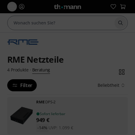
Suche 
RME Netzteile
Beratung
4
Produkte
·
Filter
Beliebtheit
RME
DPS-2
Sofort lieferbar
949
€
-14%
UVP:
1.099
€