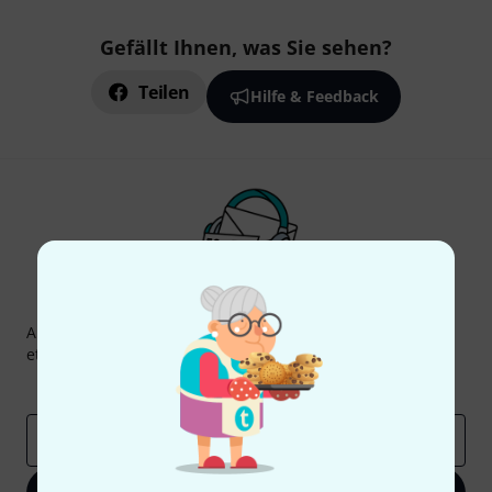
Gefällt Ihnen, was Sie sehen?
Teilen
Hilfe & Feedback
Thomann Newsletter
Abonniere den Thomann Newsletter und gewinne mit
etwas Glück einen von
50 Gutscheinen
über jeweils
50€
!
Inspirierende Beiträge
Deals
Thomann Insights
E-Mail-Adresse
*