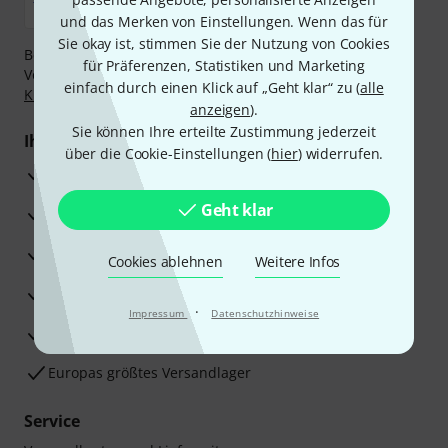
und das Merken von Einstellungen. Wenn das für
Sie okay ist, stimmen Sie der Nutzung von Cookies
Bezahlen Sie vertraulich und sicher per Nachnahme,
für Präferenzen, Statistiken und Marketing
Vorkasse, PayPal, Amazon Pay,
Klarna Sofort bezahlen
,
einfach durch einen Klick auf „Geht klar“ zu (
alle
Klarna Ratenzahlung
oder Kreditkarte.
anzeigen
).
Sie können Ihre erteilte Zustimmung jederzeit
Ihre Vorteile
über die Cookie-Einstellungen (
hier
) widerrufen.
3 Jahre Thomann Garantie
Geht klar
30 Tage Money-Back-Garantie
Reparaturservice
Cookies ablehnen
Weitere Infos
Beratung durch Fachexperten
·
Impressum
Datenschutzhinweise
Zufriedenheitsgarantie
Europas größtes Versandlager
Service