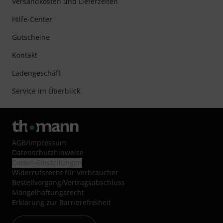
Versandkosten und Lieferzeiten
Hilfe-Center
Gutscheine
Kontakt
Ladengeschäft
Service im Überblick
AGB
/
Impressum
Datenschutzhinweise
Cookie-Einstellungen
Widerrufsrecht für Verbraucher
Bestellvorgang/Vertragsabschluss
Mängelhaftungsrecht
Erklärung zur Barrierefreiheit