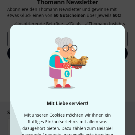
Thomann Newsletter
Abonniere den Thomann Newsletter und gewinne mit
etwas Glück einen von
50 Gutscheinen
über jeweils
50€
!
Inspirierende Beiträge
Deals
Thomann Insights
E-Mail-Adresse
*
Jetzt anmelden
Mit Klick auf „Jetzt anmelden“ stimmen Sie dem Erhalt von E-Mail-
Werbung und einer Messung des E-Mail-Nutzungsverhaltens zu. Die
Abmeldung ist jederzeit möglich. Weitere Informationen finden Sie in
unseren
Datenschutzhinweisen
.
* Pflichtfeld
Mit Liebe serviert!
Sicher einkaufen & bezahlen
Mit unseren Cookies möchten wir Ihnen ein
fluffiges Einkaufserlebnis mit allem was
dazugehört bieten. Dazu zählen zum Beispiel
passende Angebote, personalisierte Anzeigen