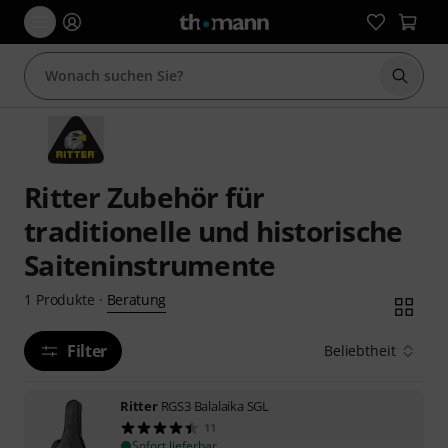
Suche 
Ritter Zubehör für
traditionelle und historische
Saiteninstrumente
Beratung
1
Produkte
·
Filter
Beliebtheit
Ritter
RGS3 Balalaika SGL
11
Sofort lieferbar