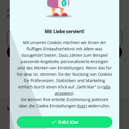
Thomann Newsletter
Abonniere den Thomann Newsletter und gewinne mit
etwas Glück einen von
50 Gutscheinen
über jeweils
50€
!
Inspirierende Beiträge
Deals
Thomann Insights
Mit Liebe serviert!
E-Mail-Adresse
*
Mit unseren Cookies möchten wir Ihnen ein
fluffiges Einkaufserlebnis mit allem was
Jetzt anmelden
dazugehört bieten. Dazu zählen zum Beispiel
passende Angebote, personalisierte Anzeigen
Mit Klick auf „Jetzt anmelden“ stimmen Sie dem Erhalt von E-Mail-
und das Merken von Einstellungen. Wenn das für
Werbung und einer Messung des E-Mail-Nutzungsverhaltens zu. Die
Sie okay ist, stimmen Sie der Nutzung von Cookies
Abmeldung ist jederzeit möglich. Weitere Informationen finden Sie in
unseren
Datenschutzhinweisen
.
für Präferenzen, Statistiken und Marketing
einfach durch einen Klick auf „Geht klar“ zu (
alle
* Pflichtfeld
anzeigen
).
Sie können Ihre erteilte Zustimmung jederzeit
über die Cookie-Einstellungen (
hier
) widerrufen.
Sicher einkaufen & bezahlen
Geht klar