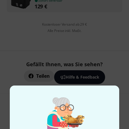
Sofort lieferbar
129
€
Kostenloser Versand ab 29 €
Alle Preise inkl. MwSt.
Gefällt Ihnen, was Sie sehen?
Teilen
Hilfe & Feedback