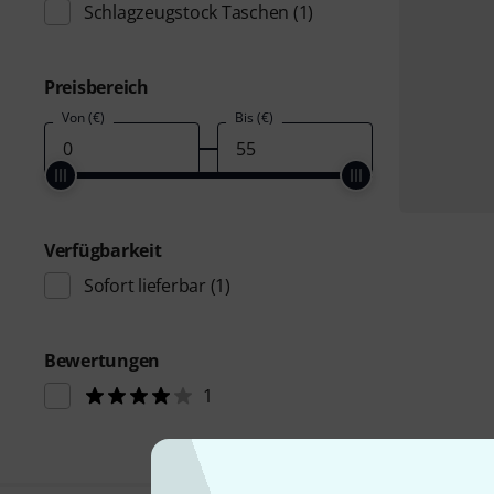
Schlagzeugstock Taschen
(1)
Preisbereich
Von (€)
Bis (€)
Verfügbarkeit
Sofort lieferbar
(1)
Bewertungen
1