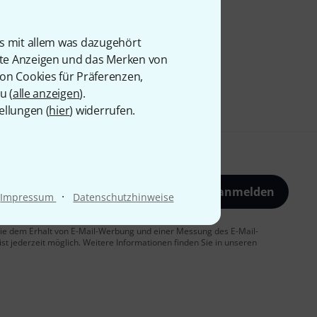
is mit allem was dazugehört
rte Anzeigen und das Merken von
von Cookies für Präferenzen,
u (
alle anzeigen
).
ellungen (
hier
) widerrufen.
Jetzt anmelden
·
Impressum
Datenschutzhinweise
 Sie dem Erhalt von E-Mail-Werbung und einer Messung des E-Mail-
t jederzeit möglich. Weitere Informationen finden Sie in unseren