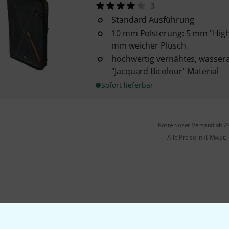
3
Standard Ausführung
10 mm Polsterung: 5 mm "High
mm weicher Plüsch
hochwertig vernähtes, wasse
"Jacquard Bicolour" Material
Sofort lieferbar
Kostenloser Versand ab 2
Alle Preise inkl. MwSt.