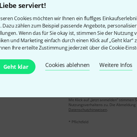
Liebe serviert!
Gefällt Ihnen, was Sie sehen?
seren Cookies möchten wir Ihnen ein fluffiges Einkaufserlebn
n. Dazu zählen zum Beispiel passende Angebote, personalisie
Teilen
Hilfe & Feedback
llungen. Wenn das für Sie okay ist, stimmen Sie der Nutzung 
tiken und Marketing einfach durch einen Klick auf „Geht klar“ z
nnen Ihre erteilte Zustimmung jederzeit über die Cookie-Einst
Cookies ablehnen
Weitere Infos
Geht klar
E-Mail-Adresse
*
 gewinne mit etwas Glück
50€
!
Mit Klick auf „Jetzt anmelden“ stimmen
Nutzungsverhaltens zu. Die Abmeldung is
Datenschutzhinweisen
.
* Pflichtfeld