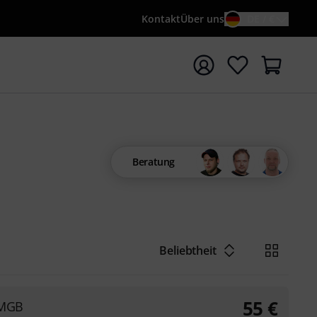
Kontakt
Über uns
DE / €
e mit Suchwort {searchTerm} starten
Beratung
Beliebtheit
55
€
 MGB