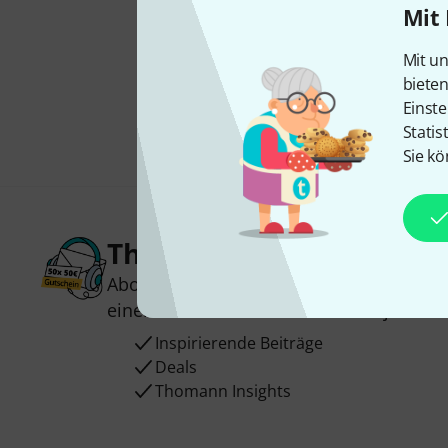
Mit 
Mit un
biete
Einste
Statis
Sie kö
Thomann Newsletter
Abonniere den Thomann Newsletter und
einen von
50 Gutscheinen
über jeweils
Inspirierende Beiträge
Deals
Thomann Insights