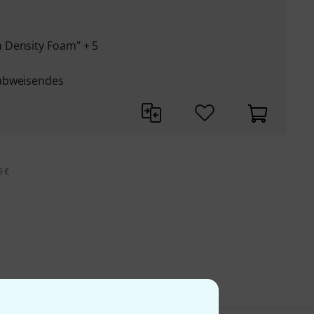
 Density Foam" + 5
rabweisendes
9 €