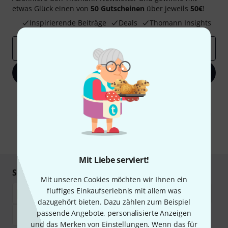
etwas Glück einen von
50 Gutscheinen
über jeweils
50€
!
Inspirierende Beiträge
Deals
Thomann Insights
E-Mail-Adresse
*
Jetzt anmelden
Mit Klick auf „Jetzt anmelden“ stimmen Sie dem Erhalt von E-Mail-
Werbung und einer Messung des E-Mail-Nutzungsverhaltens zu. Die
Abmeldung ist jederzeit möglich. Weitere Informationen finden Sie in
unseren
Datenschutzhinweisen
.
* Pflichtfeld
Mit Liebe serviert!
Sicher einkaufen & bezahlen
Mit unseren Cookies möchten wir Ihnen ein
fluffiges Einkaufserlebnis mit allem was
dazugehört bieten. Dazu zählen zum Beispiel
passende Angebote, personalisierte Anzeigen
und das Merken von Einstellungen. Wenn das für