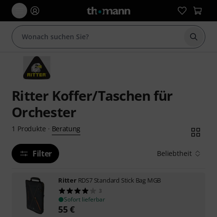
Suche 
Ritter Koffer/Taschen für
Orchester
Beratung
1
Produkte
·
Filter
Beliebtheit
Ritter
RDS7 Standard Stick Bag MGB
3
Sofort lieferbar
55
€