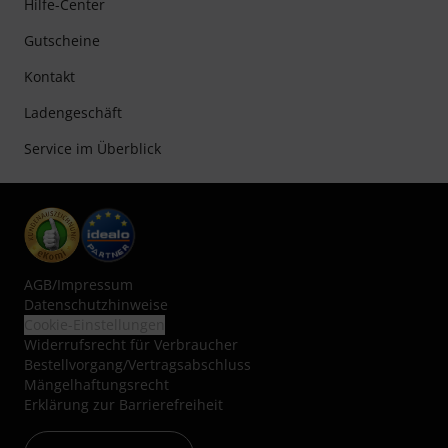
Hilfe-Center
Gutscheine
Kontakt
Ladengeschäft
Service im Überblick
AGB
/
Impressum
Datenschutzhinweise
Cookie-Einstellungen
Widerrufsrecht für Verbraucher
Bestellvorgang/Vertragsabschluss
Mängelhaftungsrecht
Erklärung zur Barrierefreiheit