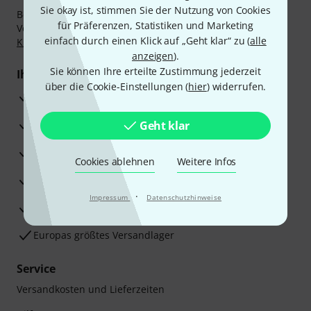
Sie okay ist, stimmen Sie der Nutzung von Cookies
Bezahlen Sie vertraulich und sicher per Nachnahme,
für Präferenzen, Statistiken und Marketing
Vorkasse, PayPal, Amazon Pay,
Klarna Sofort bezahlen
,
einfach durch einen Klick auf „Geht klar“ zu (
alle
Klarna Ratenzahlung
oder Kreditkarte.
anzeigen
).
Sie können Ihre erteilte Zustimmung jederzeit
Ihre Vorteile
über die Cookie-Einstellungen (
hier
) widerrufen.
3 Jahre Thomann Garantie
30 Tage Money-Back-Garantie
Geht klar
Reparaturservice
Cookies ablehnen
Weitere Infos
Beratung durch Fachexperten
·
Impressum
Datenschutzhinweise
Zufriedenheitsgarantie
Europas größtes Versandlager
Service
Versandkosten und Lieferzeiten