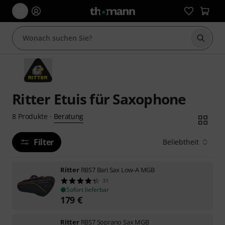
Suche 
Ritter Etuis für Saxophone
Beratung
8
Produkte
·
Filter
Beliebtheit
Ritter
RBS7 Bari Sax Low-A MGB
31
Sofort lieferbar
179
€
Ritter
RBS7 Soprano Sax MGB