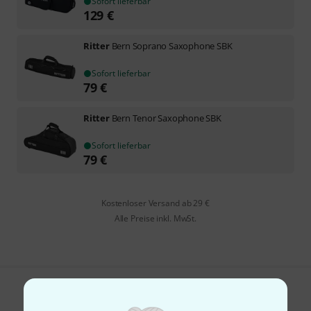
Sofort lieferbar
129
€
Ritter
Bern Soprano Saxophone SBK
Sofort lieferbar
79
€
Ritter
Bern Tenor Saxophone SBK
Sofort lieferbar
79
€
Kostenloser Versand ab 29 €
Alle Preise inkl. MwSt.
Gefällt Ihnen, was Sie sehen?