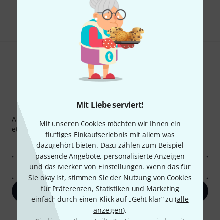
Teilen
Hilfe & Feedback
Mit Liebe serviert!
Thomann Newsletter
Abonniere den Thomann Newsletter und gewinne mit
Mit unseren Cookies möchten wir Ihnen ein
etwas Glück einen von
50 Gutscheinen
über jeweils
50€
!
fluffiges Einkaufserlebnis mit allem was
Inspirierende Beiträge
Deals
Thomann Insights
dazugehört bieten. Dazu zählen zum Beispiel
passende Angebote, personalisierte Anzeigen
und das Merken von Einstellungen. Wenn das für
E-Mail-Adresse
*
Sie okay ist, stimmen Sie der Nutzung von Cookies
für Präferenzen, Statistiken und Marketing
Jetzt anmelden
einfach durch einen Klick auf „Geht klar“ zu (
alle
anzeigen
).
Mit Klick auf „Jetzt anmelden“ stimmen Sie dem Erhalt von E-Mail-